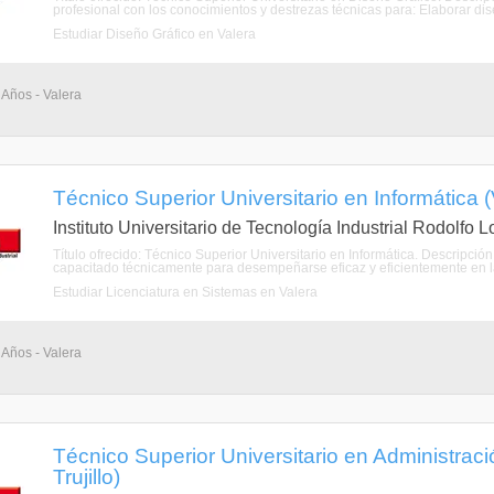
profesional con los conocimientos y destrezas técnicas para: Elaborar diseñ
Estudiar Diseño Gráfico en Valera
 Años - Valera
Técnico Superior Universitario en Informática (V
Instituto Universitario de Tecnología Industrial Rodolfo 
Título ofrecido: Técnico Superior Universitario en Informática. Descripción
capacitado técnicamente para desempeñarse eficaz y eficientemente en las
Estudiar Licenciatura en Sistemas en Valera
 Años - Valera
Técnico Superior Universitario en Administració
Trujillo)