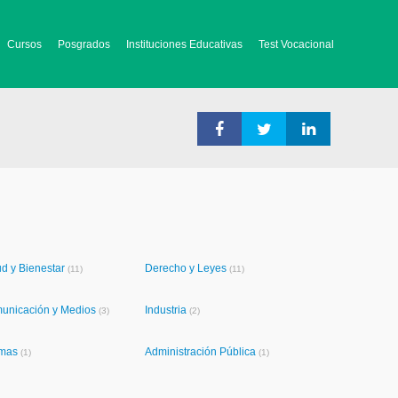
Cursos
Posgrados
Instituciones Educativas
Test Vocacional
ud y Bienestar
Derecho y Leyes
(11)
(11)
unicación y Medios
Industria
(3)
(2)
omas
Administración Pública
(1)
(1)