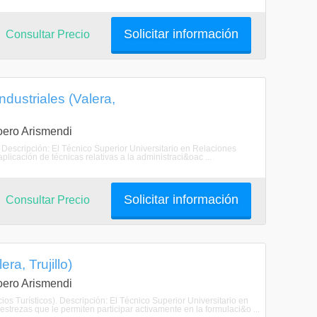
Solicitar información
Consultar Precio
ndustriales (Valera,
Loero Arismendi
. Descripción: El Técnico Superior Universitario en Relaciones
plicación de técnicas relativas a la administraci&oac ...
Solicitar información
Consultar Precio
ra, Trujillo)
Loero Arismendi
ios Turísticos). Descripción: El Técnico Superior Universitario en
strezas que le permiten participar activamente en la formulaci&o ...