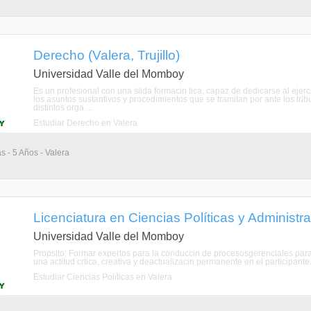
Derecho (Valera, Trujillo)
Universidad Valle del Momboy
Es un profesional con una slida formacin tica, capaz de dedicarse al ejercic
los asuntos sustantivos y procedimientos que se tramitan por ante los tribu
distintos orga ...
Estudiar Derecho en Valera
s - 5 Años - Valera
Licenciatura en Ciencias Políticas y Administrati
Universidad Valle del Momboy
Propsito: Formar expertos para la conduccin de procesosgerenciales para
una actitud crtica, creativa y deactualizacin permanente en el participante
Estudiar Ciencias Políticas en Valera