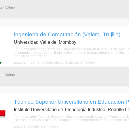
s - Valera
Ingeniería de Computación (Valera, Trujillo)
Universidad Valle del Momboy
Título ofrecido: Ingeniero/a de Computaciòn. Lder en la formulacin, ejec
y comunicaciones. Capacitado profesionalmente para ofrecer servicios de
Hbil en la elaboracin ...
Estudiar Ingeniería Informática y Sistemas en Valera
s - Valera
Técnico Superior Universitario en Educación Pre
Instituto Universitario de Tecnología Industrial Rodolfo 
Título ofrecido: Técnico Superior Universitario en Educación Preescolar. 
Preescolar, es un profesional capaz de desempeñarse como docente en este
Estudiar Docencia en Valera