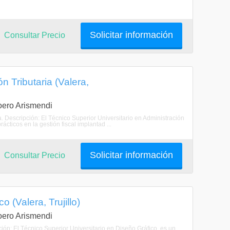
Solicitar información
Consultar Precio
n Tributaria (Valera,
Loero Arismendi
ia. Descripción: El Técnico Superior Universitario en Administración
ácticos en la gestión fiscal implantad ...
Solicitar información
Consultar Precio
 (Valera, Trujillo)
Loero Arismendi
ción: El Técnico Superior Universitario en Diseño Gráfico, es un