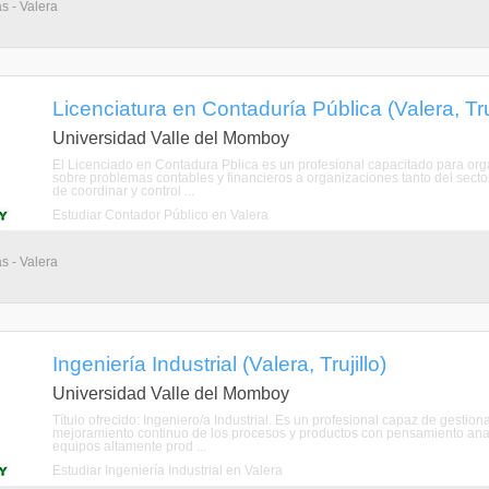
s - Valera
Licenciatura en Contaduría Pública (Valera, Truj
Universidad Valle del Momboy
El Licenciado en Contadura Pblica es un profesional capacitado para organi
sobre problemas contables y financieros a organizaciones tanto del sect
de coordinar y control ...
Estudiar Contador Público en Valera
s - Valera
Ingeniería Industrial (Valera, Trujillo)
Universidad Valle del Momboy
Título ofrecido: Ingeniero/a Industrial. Es un profesional capaz de gestion
mejoramiento continuo de los procesos y productos con pensamiento analti
equipos altamente prod ...
Estudiar Ingeniería Industrial en Valera