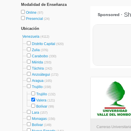
Modalidad de Enseñanza
Online
(97)
Presencial
(24)
Ubicación
Venezuela
(4112)
Distrito Capital
(920)
Zulia
(376)
Carabobo
(330)
Mérida
(293)
Táchira
(242)
Anzoátegui
(172)
Aragua
(165)
Trujillo
(158)
Trujillo
(132)
Valera
(121)
Bolívar
(99)
Lara
(157)
Monagas
(156)
Bolívar
(149)
Carreras Universitaria