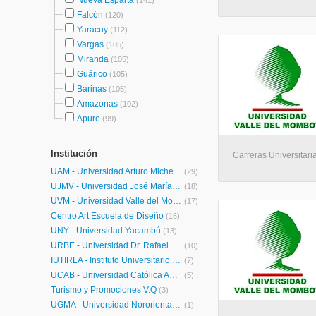
Nueva Esparta
(141)
Falcón
(120)
Yaracuy
(112)
Vargas
(105)
Miranda
(105)
Guárico
(105)
Barinas
(105)
Amazonas
(102)
Apure
(99)
Institución
Carreras Universitaria
UAM - Universidad Arturo Michelena
(29)
UJMV - Universidad José María Vargas
(18)
UVM - Universidad Valle del Momboy
(17)
Centro Art Escuela de Diseño
(16)
UNY - Universidad Yacambú
(13)
URBE - Universidad Dr. Rafael Belloso Chacín
(10)
IUTIRLA - Instituto Universitario de Tecnología Industrial Rodolfo Loero Arismendi
(7)
UCAB - Universidad Católica Andrés Bello
(5)
Turismo y Promociones V.Q
(3)
UGMA - Universidad Nororiental Privada Gran Mariscal de Ayacucho
(1)