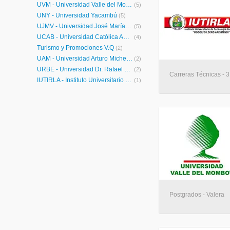
UVM - Universidad Valle del Momboy
(5)
UNY - Universidad Yacambú
(5)
UJMV - Universidad José María Vargas
(5)
UCAB - Universidad Católica Andrés Bello
(4)
Turismo y Promociones V.Q
(2)
UAM - Universidad Arturo Michelena
(2)
URBE - Universidad Dr. Rafael Belloso Chacín
(2)
Carreras Técnicas - 3
IUTIRLA - Instituto Universitario de Tecnología Industrial Rodolfo Loero Arismendi
(1)
Postgrados - Valera