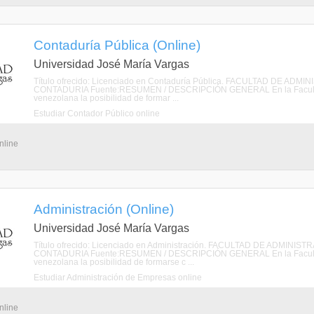
Contaduría Pública (Online)
Universidad José María Vargas
Título ofrecido: Licenciado en Contaduría Pública. FACULTAD DE 
CONTADURIA Fuente:RESUMEN / DESCRIPCIÓN GENERAL En la Facultad de
venezolana la posibilidad de formar ...
Estudiar Contador Público online
nline
Administración (Online)
Universidad José María Vargas
Título ofrecido: Licenciado en Administración. FACULTAD DE ADMI
CONTADURIA Fuente:RESUMEN / DESCRIPCIÓN GENERAL En la Facultad de
venezolana la posibilidad de formarse c ...
Estudiar Administración de Empresas online
nline