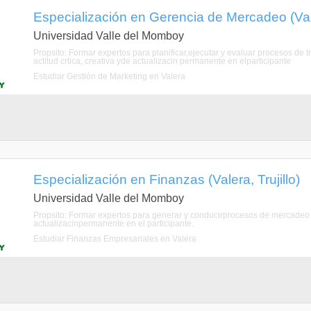
Especialización en Gerencia de Mercadeo (Valer
Universidad Valle del Momboy
Propsito: Formar expertos para planificar,ejecutar y evaluar procesos de 
actitud crtica, creativa yde actualizacin permanente en elparticipante
Estudiar Gestión de Marketing en Valera
Especialización en Finanzas (Valera, Trujillo)
Universidad Valle del Momboy
Propsito: Formar expertos para generar y conducirprocesos de mercadeo a
actualizacinpermanente en el participante.
Estudiar Finanzas Empresariales en Valera