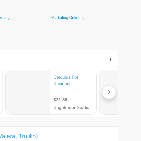
keting
Marketing Online
(3)
(3)
lera, Trujillo)