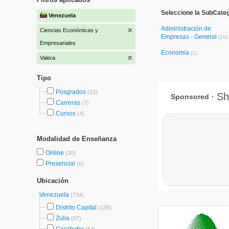
Seleccione la SubCate
Venezuela
Administración de
Ciencias Económicas y
Empresas - General
(10)
Empresariales
Economía
(1)
Valera
Tipo
Posgrados
(15)
Carreras
(7)
Cursos
(4)
Modalidad de Enseñanza
Online
(20)
Presencial
(6)
Ubicación
Venezuela
(734)
Distrito Capital
(135)
Zulia
(87)