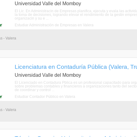
Universidad Valle del Momboy
El Lic. En Administracin de Empresas planifica, ejecuta y evala las activi
la toma de decisiones, logrando elevar el rendimiento de la gestin empr
organizacin y su e ...
Estudiar Administración de Empresas en Valera
s - Valera
Licenciatura en Contaduría Pública (Valera, Truj
Universidad Valle del Momboy
El Licenciado en Contadura Pblica es un profesional capacitado para organi
sobre problemas contables y financieros a organizaciones tanto del sect
de coordinar y control ...
Estudiar Contador Público en Valera
s - Valera