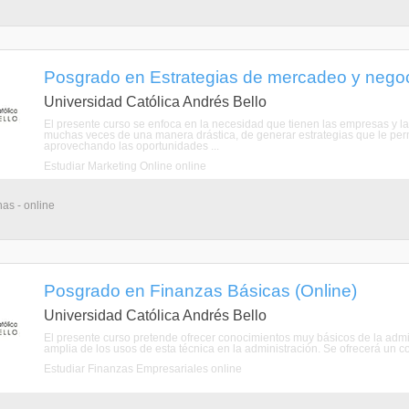
Posgrado en Estrategias de mercadeo y negoci
Universidad Católica Andrés Bello
El presente curso se enfoca en la necesidad que tienen las empresas y 
muchas veces de una manera drástica, de generar estrategias que le per
aprovechando las oportunidades ...
Estudiar Marketing Online online
as - online
Posgrado en Finanzas Básicas (Online)
Universidad Católica Andrés Bello
El presente curso pretende ofrecer conocimientos muy básicos de la admin
amplia de los usos de esta técnica en la administración. Se ofrecerá un c
Estudiar Finanzas Empresariales online