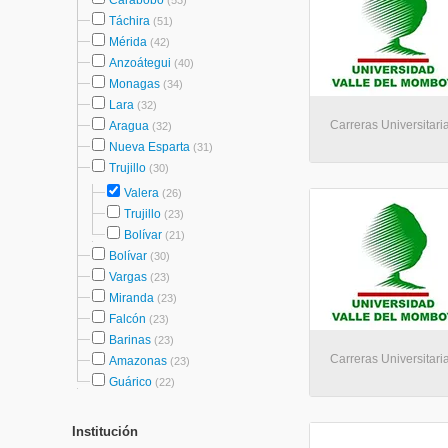
Carabobo
(53)
Táchira
(51)
Mérida
(42)
Anzoátegui
(40)
Monagas
(34)
Lara
(32)
Carreras Universitaria
Aragua
(32)
Nueva Esparta
(31)
Trujillo
(30)
Valera
(26)
Trujillo
(23)
Bolívar
(21)
Bolívar
(30)
Vargas
(23)
Miranda
(23)
Falcón
(23)
Barinas
(23)
Carreras Universitaria
Amazonas
(23)
Guárico
(22)
Institución