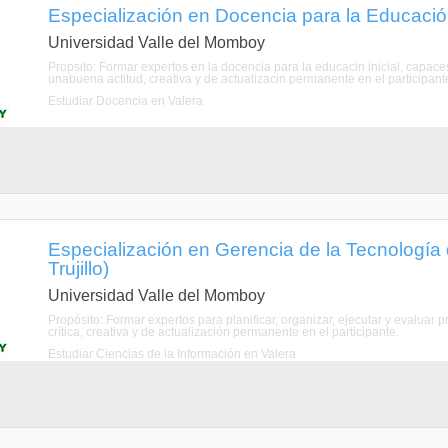
Especialización en Docencia para la Educación I
Universidad Valle del Momboy
Propsito: Formar expertos en la docencia para la educacin inicial, capac
unabuena actitud, creativa y de actualizacin permanente en el participant
Estudiar Docencia en Valera
Especialización en Gerencia de la Tecnología d
Trujillo)
Universidad Valle del Momboy
Propósito: Formar expertos para planificar, organizar, ejecutar y evaluar 
crítica, creativa y de actualización permanente en el participante.
Estudiar Ciencias de la Información en Valera