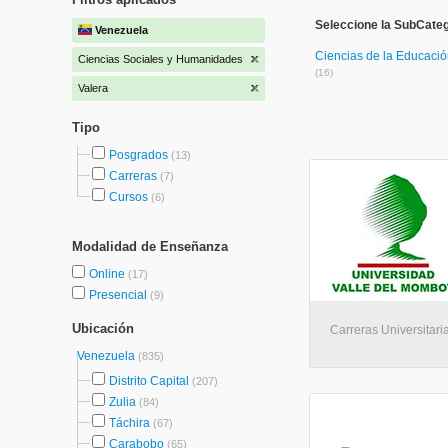
Seleccione la SubCate
Venezuela
Ciencias de la Educaci
Ciencias Sociales y Humanidades
(16)
Valera
Tipo
Posgrados
(13)
Carreras
(7)
Cursos
(6)
Modalidad de Enseñanza
Online
(17)
Presencial
(9)
Ubicación
Carreras Universitaria
Venezuela
(835)
Distrito Capital
(207)
Zulia
(84)
Táchira
(67)
Carabobo
(65)