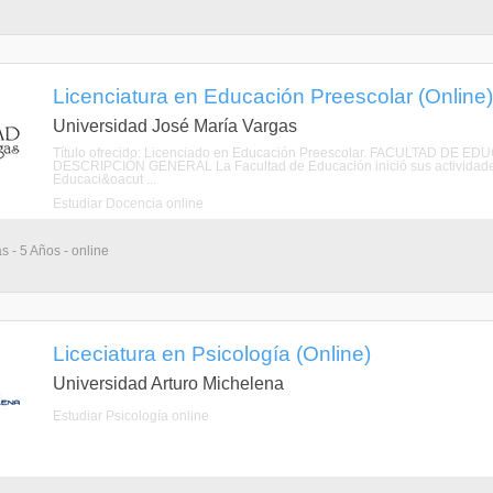
Licenciatura en Educación Preescolar (Online)
Universidad José María Vargas
Título ofrecido: Licenciado en Educación Preescolar. FACULTAD 
DESCRIPCIÓN GENERAL La Facultad de Educación inició sus actividades
Educaci&oacut ...
Estudiar Docencia online
s - 5 Años - online
Liceciatura en Psicología (Online)
Universidad Arturo Michelena
Estudiar Psicología online