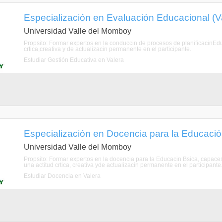
Especialización en Evaluación Educacional (Val
Universidad Valle del Momboy
Propsito: Formar expertos en la conduccin de procesos de planificacinEdu
crtica,creativa y de actualizacin permanente en el participante.
Estudiar Gestión Educativa en Valera
Especialización en Docencia para la Educación 
Universidad Valle del Momboy
Propsito: Formar expertos en la docencia para la Educacin Bsica, capace
una actitud crtica, creativa yde actualizacin permanente en el participante
Estudiar Docencia en Valera