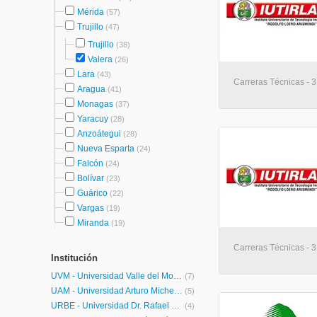
Mérida
(57)
Trujillo
(47)
Trujillo
(38)
Valera
(26)
Lara
(43)
Carreras Técnicas - 3
Aragua
(41)
Monagas
(37)
Yaracuy
(28)
Anzoátegui
(28)
Nueva Esparta
(24)
Falcón
(24)
Bolívar
(23)
Guárico
(22)
Vargas
(19)
Miranda
(19)
Carreras Técnicas - 3
Institución
UVM - Universidad Valle del Momboy
(7)
UAM - Universidad Arturo Michelena
(5)
URBE - Universidad Dr. Rafael Belloso Chacín
(4)