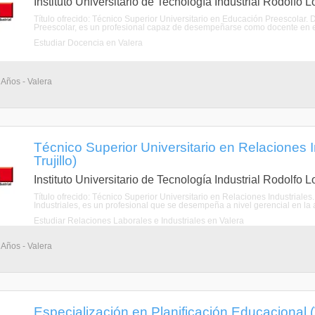
Instituto Universitario de Tecnología Industrial Rodolfo 
Título ofrecido: Técnico Superior Universitario en Educación Preescolar. 
Preescolar, es un profesional capaz de desempeñarse como docente en este
Estudiar Docencia en Valera
 Años - Valera
Técnico Superior Universitario en Relaciones I
Trujillo)
Instituto Universitario de Tecnología Industrial Rodolfo 
Título ofrecido: Técnico Superior Universitario en Relaciones Industriales
Industriales, es un profesional que se desempeña a nivel gerencial en la a
Estudiar Relaciones Laborales e Industriales en Valera
 Años - Valera
Especialización en Planificación Educacional (Va