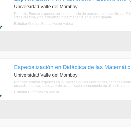
Universidad Valle del Momboy
Propsito: Formar expertos en la conduccin de procesos de planificacinEdu
crtica,creativa y de actualizacin permanente en el participante.
Estudiar Gestión Educativa en Valera
Especialización en Didáctica de las Matemáticas
Universidad Valle del Momboy
Propsito: Formar expertos en la Didctica de las Matemticas, capaces dei
unaactitud crtica, creativa y de actualizacin permanente en el participante
Estudiar Didáctica en Valera