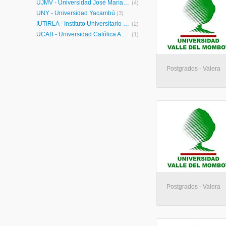
UJMV - Universidad José María Vargas
(4)
UNY - Universidad Yacambú
(3)
IUTIRLA - Instituto Universitario de Tecnología Industrial Rodolfo Loero Arismendi
(2)
UCAB - Universidad Católica Andrés Bello
(1)
Postgrados - Valera
Postgrados - Valera