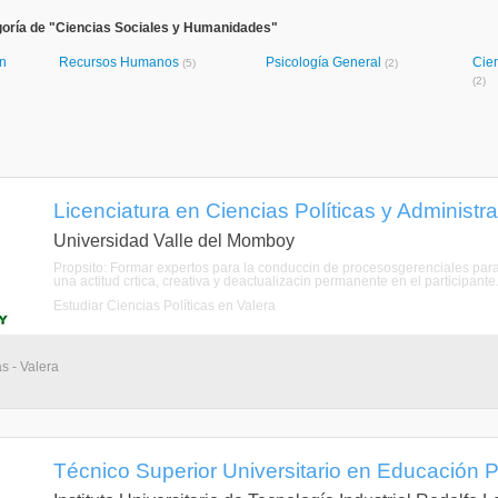
goría de "Ciencias Sociales y Humanidades"
ón
Recursos Humanos
Psicología General
Cie
(5)
(2)
(2)
Licenciatura en Ciencias Políticas y Administrati
Universidad Valle del Momboy
Propsito: Formar expertos para la conduccin de procesosgerenciales para
una actitud crtica, creativa y deactualizacin permanente en el participante
Estudiar Ciencias Políticas en Valera
s - Valera
Técnico Superior Universitario en Educación Pre