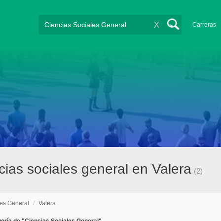
X
Carreras
ias sociales general en Valera
(2)
les General
/
Valera