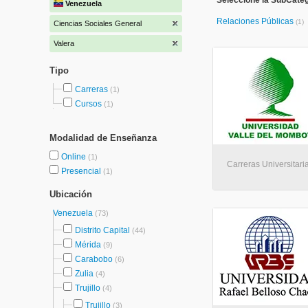
Seleccione la SubCateg
Venezuela
Relaciones Públicas
(1)
Ciencias Sociales General
Valera
Tipo
Carreras
(1)
Cursos
(1)
Modalidad de Enseñanza
Online
(1)
Carreras Universitaria
Presencial
(1)
Ubicación
Venezuela
(73)
Distrito Capital
(44)
Mérida
(9)
Carabobo
(6)
Zulia
(4)
Trujillo
(4)
Trujillo
(3)