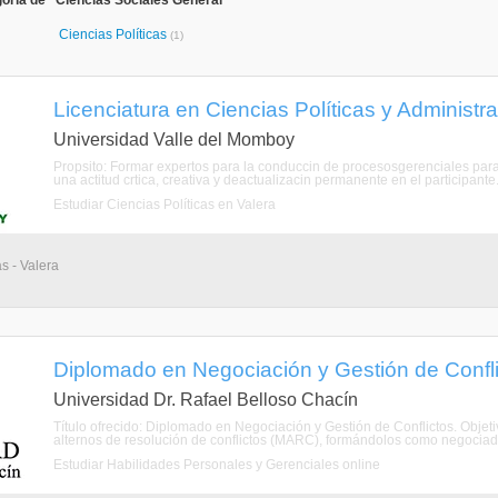
oría de "Ciencias Sociales General"
Ciencias Políticas
(1)
Licenciatura en Ciencias Políticas y Administrati
Universidad Valle del Momboy
Propsito: Formar expertos para la conduccin de procesosgerenciales para
una actitud crtica, creativa y deactualizacin permanente en el participante
Estudiar Ciencias Políticas en Valera
s - Valera
Diplomado en Negociación y Gestión de Confli
Universidad Dr. Rafael Belloso Chacín
Título ofrecido: Diplomado en Negociación y Gestión de Conflictos. Objeti
alternos de resolución de conflictos (MARC), formándolos como negociadore
Estudiar Habilidades Personales y Gerenciales online