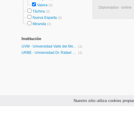
Valera
(2)
Diplomados - online
Táchira
(2)
Nueva Esparta
(2)
Miranda
(2)
Institución
UVM - Universidad Valle del Momboy
(1)
URBE - Universidad Dr. Rafael Belloso Chacín
(1)
Nuestro sitio utiliza cookies prop