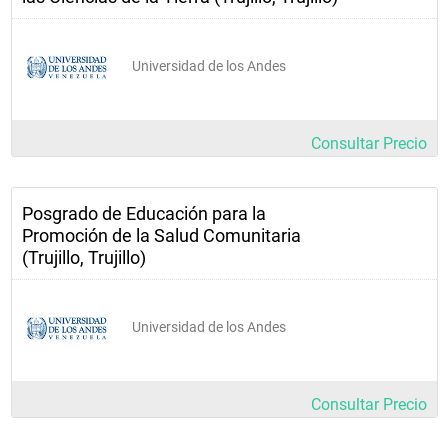
SUBTOTAL 10
III semestre
Universidad de los Andes
UVMEB-08
UVMEB-09
UVMEB-10 
Consultar Precio
La función del Docente como líder social en la Escuela y en
la Comunidad y Proyecto Pedagógico Plantel
Posgrado de Educación para la
Evaluación cualitativa
Promoción de la Salud Comunitaria
(Trujillo, Trujillo)
Formación en valores  Trabajo Especial de Grado				
Universidad de los Andes
Consultar Precio