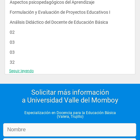
Aspectos psicopedagógicos del Aprendizaje
Formulación y Evaluación de Proyectos Educativos I
Análisis Didáctico del Docente de Educación Básica
02
03
03
32
Seguir leyendo
48
48
Solicitar más información
SUBTOTAL 08
a Universidad Valle del Momboy
II semestre
UVMEB-04
Especialización en Docencia para la Educación Básica
(Valera, Trujillo)
UVMEB-05
UVMEB-06