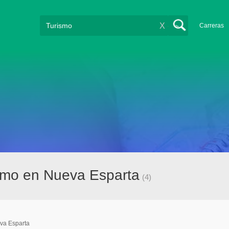
X
Carreras
smo en Nueva Esparta
(4)
va Esparta