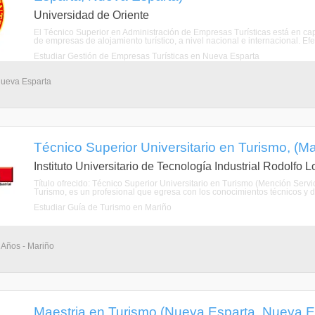
Universidad de Oriente
El Técnico Superior en Administración de Empresas Turísticas está en cap
de empresas de alojamiento turístico, a nivel nacional e internacional. Efec
Estudiar Gestión de Empresas Turísticas en Nueva Esparta
Nueva Esparta
Técnico Superior Universitario en Turismo, (M
Instituto Universitario de Tecnología Industrial Rodolfo 
Título ofrecido: Técnico Superior Universitario en Turismo (Mención Servic
Turismo, es un profesional que egresa con los conocimientos técnicos y de
Estudiar Guía de Turismo en Mariño
 Años - Mariño
Maestria en Turismo (Nueva Esparta, Nueva E