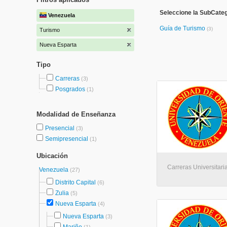
Seleccione la SubCateg
Venezuela
Guía de Turismo
(3)
Turismo
Nueva Esparta
Tipo
Carreras
(3)
Posgrados
(1)
Modalidad de Enseñanza
Presencial
(3)
Semipresencial
(1)
Ubicación
Carreras Universitari
Venezuela
(27)
Distrito Capital
(6)
Zulia
(5)
Nueva Esparta
(4)
Nueva Esparta
(3)