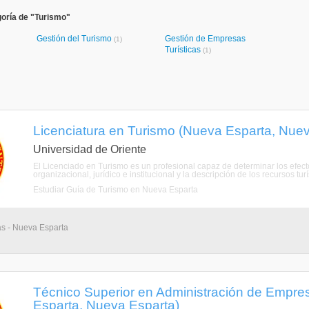
oría de "Turismo"
Gestión del Turismo
Gestión de Empresas
(1)
Turísticas
(1)
Licenciatura en Turismo (Nueva Esparta, Nue
Universidad de Oriente
El Licenciado en Turismo es un profesional capaz de determinar los efecto
organizacional, jurídico e institucional y la descripción de los recursos tur
Estudiar Guía de Turismo en Nueva Esparta
as - Nueva Esparta
Técnico Superior en Administración de Empres
Esparta, Nueva Esparta)