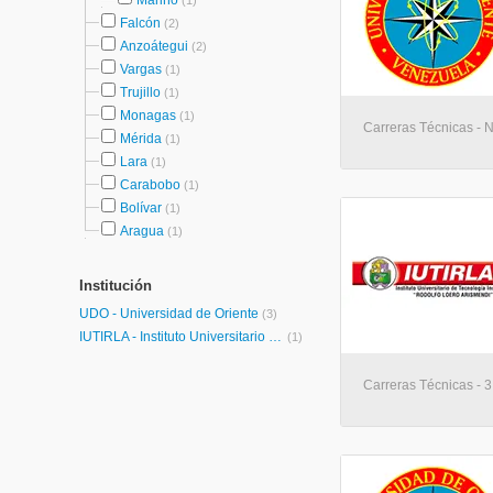
Mariño
(1)
Falcón
(2)
Anzoátegui
(2)
Vargas
(1)
Trujillo
(1)
Monagas
(1)
Carreras Técnicas - 
Mérida
(1)
Lara
(1)
Carabobo
(1)
Bolívar
(1)
Aragua
(1)
Institución
UDO - Universidad de Oriente
(3)
IUTIRLA - Instituto Universitario de Tecnología Industrial Rodolfo Loero Arismendi
(1)
Carreras Técnicas - 3