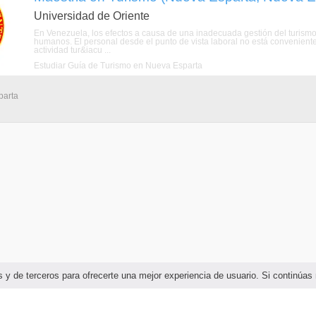
Universidad de Oriente
En Venezuela, los efectos a causa de una inadecuada gestión del turismo s
humanos. El personal desde el punto de vista laboral no está convenien
actividad tur&iacu ...
Estudiar Guía de Turismo en Nueva Esparta
parta
ias y de terceros para ofrecerte una mejor experiencia de usuario. Si continú