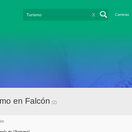
X
Carreras
smo en Falcón
(2)
cón