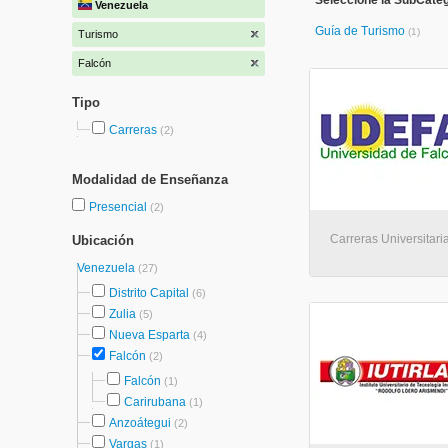
Seleccione la SubCateg
Venezuela
Guía de Turismo
(1)
Turismo
Falcón
Tipo
Carreras
(2)
Modalidad de Enseñanza
Presencial
(2)
Carreras Universitari
Ubicación
Venezuela
(27)
Distrito Capital
(6)
Zulia
(5)
Nueva Esparta
(4)
Falcón
(2)
Falcón
(1)
Carirubana
(1)
Anzoátegui
(2)
Vargas
(1)