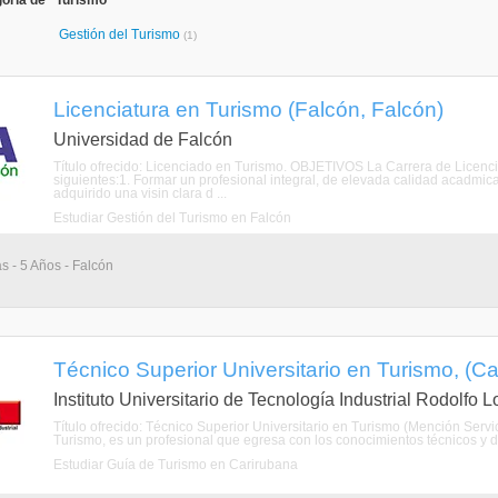
oría de "Turismo"
Gestión del Turismo
(1)
Licenciatura en Turismo (Falcón, Falcón)
Universidad de Falcón
Título ofrecido: Licenciado en Turismo. OBJETIVOS La Carrera de Licenc
siguientes:1. Formar un profesional integral, de elevada calidad acadmica
adquirido una visin clara d ...
Estudiar Gestión del Turismo en Falcón
as - 5 Años - Falcón
Técnico Superior Universitario en Turismo, (Ca
Instituto Universitario de Tecnología Industrial Rodolfo 
Título ofrecido: Técnico Superior Universitario en Turismo (Mención Servic
Turismo, es un profesional que egresa con los conocimientos técnicos y de
Estudiar Guía de Turismo en Carirubana