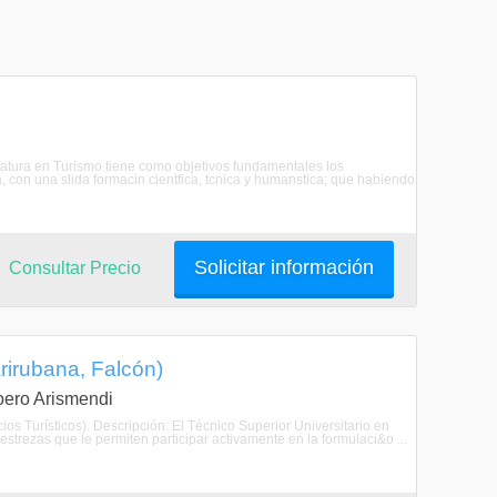
iatura en Turismo tiene como objetivos fundamentales los
, con una slida formacin cientfica, tcnica y humanstica; que habiendo
Solicitar información
Consultar Precio
rirubana, Falcón)
Loero Arismendi
ios Turísticos). Descripción: El Técnico Superior Universitario en
strezas que le permiten participar activamente en la formulaci&o ...