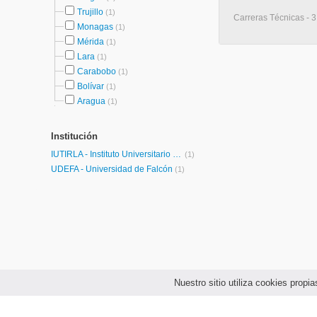
Trujillo
(1)
Carreras Técnicas - 3
Monagas
(1)
Mérida
(1)
Lara
(1)
Carabobo
(1)
Bolívar
(1)
Aragua
(1)
Institución
IUTIRLA - Instituto Universitario de Tecnología Industrial Rodolfo Loero Arismendi
(1)
UDEFA - Universidad de Falcón
(1)
Nuestro sitio utiliza cookies prop