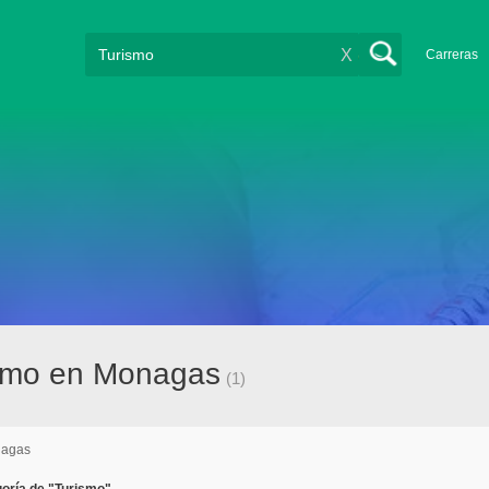
X
Carreras
ismo en Monagas
(1)
agas