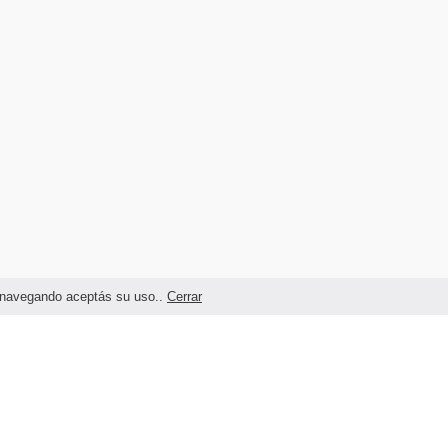
as navegando aceptás su uso..
Cerrar
Términos legales y Condiciones de Uso