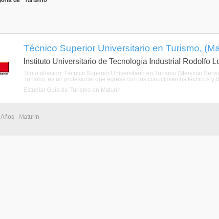
oría de "Turismo"
Técnico Superior Universitario en Turismo, (M
Instituto Universitario de Tecnología Industrial Rodolfo 
Título ofrecido: Técnico Superior Universitario en Turismo (Mención Servic
Turismo, es un profesional que egresa con los conocimientos técnicos y de
Estudiar Guía de Turismo en Maturín
 Años - Maturín