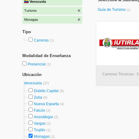
Seleccione la SubCateg
Venezuela
Guía de Turismo
(1)
Turismo
Monagas
Tipo
Carreras
(1)
Modalidad de Enseñanza
Presencial
(1)
Carreras Técnicas - 3
Ubicación
Venezuela
(27)
Distrito Capital
(6)
Zulia
(5)
Nueva Esparta
(4)
Falcón
(2)
Anzoátegui
(2)
Vargas
(1)
Trujillo
(1)
Monagas
(1)