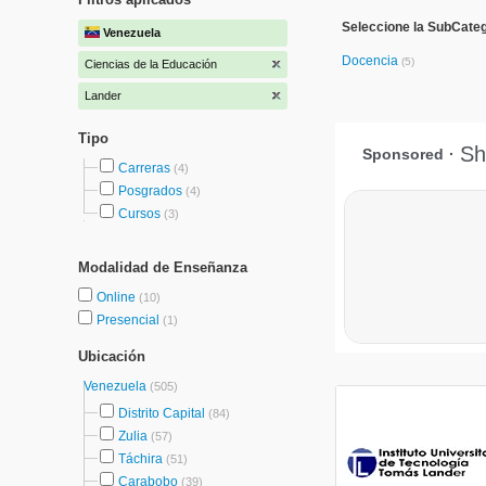
Seleccione la SubCateg
Venezuela
Docencia
(5)
Ciencias de la Educación
Lander
Tipo
Carreras
(4)
Posgrados
(4)
Cursos
(3)
Modalidad de Enseñanza
Online
(10)
Presencial
(1)
Ubicación
Venezuela
(505)
Distrito Capital
(84)
Zulia
(57)
Táchira
(51)
Carabobo
(39)