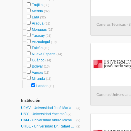
Trujillo
(36)
Mérida
(32)
Lara
(32)
Aragua
(31)
Carreras Técnicas - 3
Monagas
(25)
Yaracuy
(21)
Anzoátegui
(19)
Falcón
(15)
Nueva Esparta
(14)
Guárico
(14)
Bolívar
(13)
Vargas
(11)
Miranda
(11)
Lander
(11)
Carreras Universitaria
Institución
UJMV - Universidad José María Vargas
(4)
UNY - Universidad Yacambú
(2)
UAM - Universidad Arturo Michelena
(2)
URBE - Universidad Dr. Rafael Belloso Chacín
(2)