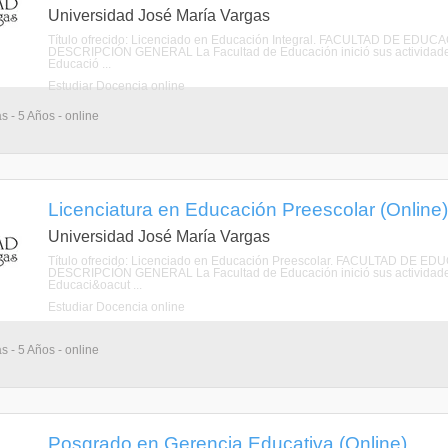
Universidad José María Vargas
Título ofrecido: Licenciado en Educación Integral. FACULTAD DE 
DESCRIPCIÓN GENERAL La Facultad de Educación inició sus actividades
Educació ...
Estudiar Docencia online
s - 5 Años - online
Licenciatura en Educación Preescolar (Online)
Universidad José María Vargas
Título ofrecido: Licenciado en Educación Preescolar. FACULTAD 
DESCRIPCIÓN GENERAL La Facultad de Educación inició sus actividades
Educaci&oacut ...
Estudiar Docencia online
s - 5 Años - online
Posgrado en Gerencia Educativa (Online)