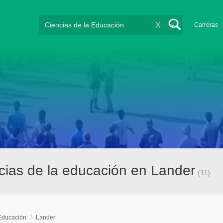
X
Carreras
cias de la educación en Lander
(11)
 Educación
/
Lander