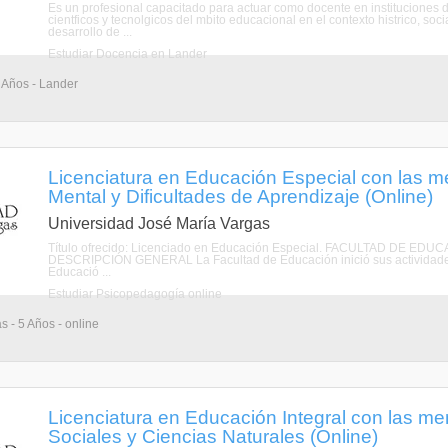
Es un profesional capacitado para actuar como docente en instituciones d
cientficos y tecnolgicos del mbito educacional en el contexto histrico, soci
desarrollo de ...
Estudiar Docencia en Lander
 Años - Lander
Licenciatura en Educación Especial con las 
Mental y Dificultades de Aprendizaje (Online)
Universidad José María Vargas
Título ofrecido: Licenciado en Educación Especial. FACULTAD DE
DESCRIPCIÓN GENERAL La Facultad de Educación inició sus actividades
Educació ...
Estudiar Psicopedagogía online
s - 5 Años - online
Licenciatura en Educación Integral con las m
Sociales y Ciencias Naturales (Online)