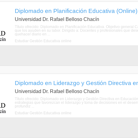
Diplomado en Planificación Educativa (Online)
Universidad Dr. Rafael Belloso Chacín
Título ofrecido: Diplomado en Planificación Educativa. Objetivo general C
que los ayuden en su labor. Dirigido a: Docentes y profesionales que des
quehacer diario en ...
Estudiar Gestión Educativa online
Diplomado en Liderazgo y Gestión Directiva e
Universidad Dr. Rafael Belloso Chacín
Título ofrecido: Diplomado en Liderazgo y Gestión Directiva en Educación.
estrategias que favorezcan el liderazgo y toma de decisiones en el desemp
profundiz ...
Estudiar Gestión Educativa online