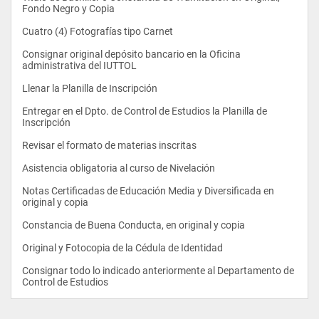
CODIGO DESCRIPCION REQUISITO CREDITOS
Fondo Negro y Copia
3CE2PES Puericultura y Educ. para la Salud 2CP3ES 2
Cuatro (4) Fotografías tipo Carnet
3CE3MDC Metodología de la Educación Preescolar 1CG3TEI 3
Consignar original depósito bancario en la Oficina 
administrativa del IUTTOL
3CE3PP Práctica profesional I 1CE3EPV 3
Llenar la Planilla de Inscripción
3CE3PSL Psicolingüistica 1CP3PE 3
Entregar en el Dpto. de Control de Estudios la Planilla de 
3CG2PB Pensamiento Bolivariano S/P 2
Inscripción
3CP2OE Orientación Educativa 1CP2DG 2
Revisar el formato de materias inscritas
3CP3CU Currículo 1CP3FE 3
Asistencia obligatoria al curso de Nivelación
3CP3EE Evaluación Educativa 2CP3EG 3
Notas Certificadas de Educación Media y Diversificada en 
original y copia
SEMESTRE IV
Constancia de Buena Conducta, en original y copia
CODIGO DESCRIPCION REQUISITO CREDITOS
Original y Fotocopia de la Cédula de Identidad
4CE3ED Evaluación del Desarrollo 3CP3EE 3
Consignar todo lo indicado anteriormente al Departamento de 
4CE3LEP Lectura y Escritura en Preescolar 3CE3PSL 3
Control de Estudios                
4CE3MDS Metodología de la Educación Preescolar 1CP3PE 3