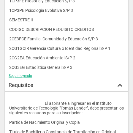
1CP3FE Filosofía y Educación S/P 3
1CP3PE Psicología Evolutiva S/P 3
SEMESTRE II
CODIGO DESCRIPCION REQUISITO CREDITOS
2CE3FCE Familia, Comunidad y Educación S/P 3
2CG1GCIR Gerencia Cultura o Identidad Regional S/P 1
2CG2EA Educación Ambiental S/P 2
2CG3EG Estadística General S/P 3
Seguir leyendo
2CG3LE Lengua Española S/P 3
Requisitos
2CG3VC Venezuela Contemporánea S/P 3
2CP3ES Educación para la Salud S/P 3
					El aspirante a ingresar en el Instituto 
2CP3SE Sociología de la Educación S/P 3
Universitario de Tecnología "Tomás Lander", debe presentar los 
siguientes recaudos para su inscripción:
2EP2PF Pensamiento Formal 1CP3PE 2
Partida de Nacimiento Original y Copia
SEMESTRE III
Titulo de Bachiller o Constancia de Tramitación en Original, 