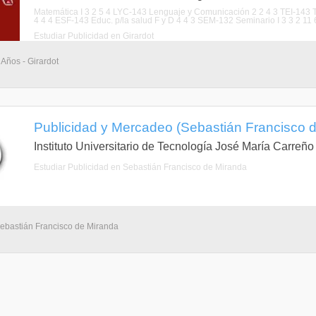
Matemática I 3 2 5 4 LYC-143 Lenguaje y Comunicación 2 2 4 3 TEI-143 Té
4 4 4 ESF-143 Educ. p/la salud F y D 4 4 3 SEM-132 Seminario I 3 3 2 11 
Estudiar Publicidad en Girardot
 Años - Girardot
Publicidad y Mercadeo (Sebastián Francisco d
Instituto Universitario de Tecnología José María Carreño
Estudiar Publicidad en Sebastián Francisco de Miranda
Sebastián Francisco de Miranda