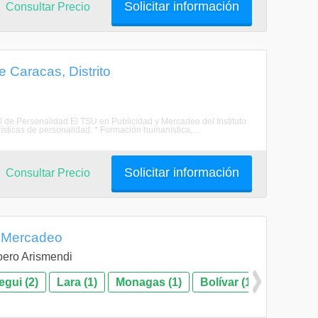
Solicitar información
Consultar Precio
 Caracas, Distrito
ersonalidad El TSU en Publicidad y Mercadeo del Instituto
ísticas de personalidad: * Formación humanística, ...
Solicitar información
Consultar Precio
y Mercadeo
Loero Arismendi
gui (2)
Lara (1)
Monagas (1)
Bolívar (1)
Nueva E