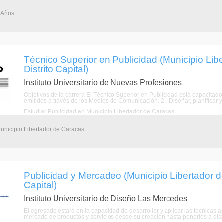
3 Años
Técnico Superior en Publicidad (Municipio Lib
Distrito Capital)
Instituto Universitario de Nuevas Profesiones
Objetivos de la carrera El Técnico Superior en Publicidad está capacitado 
emitidos a través de los Medios de Comunicación. 2.- Diseñar, planificar y 
Estudiar Publicidad en Municipio Libertador de Caracas
Municipio Libertador de Caracas
Publicidad y Mercadeo (Municipio Libertador de
Capital)
Instituto Universitario de Diseño Las Mercedes
El egresado estará en la capacidad de desarrollar y aplicar las técnicas 
mercado de productos y servicios desde su creación hasta ponerlos a disp