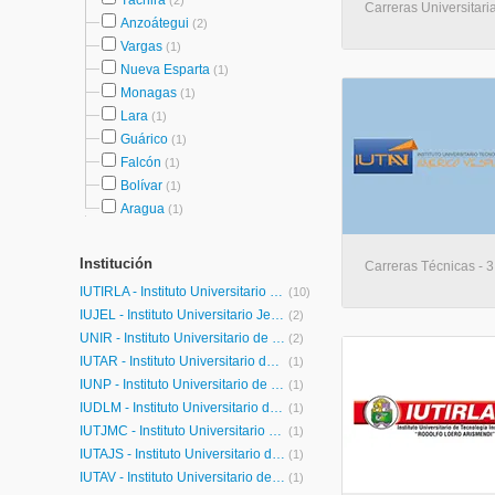
Táchira
(2)
Carreras Universitari
Anzoátegui
(2)
Vargas
(1)
Nueva Esparta
(1)
Monagas
(1)
Lara
(1)
Guárico
(1)
Falcón
(1)
Bolívar
(1)
Aragua
(1)
Institución
Carreras Técnicas - 3
IUTIRLA - Instituto Universitario de Tecnología Industrial Rodolfo Loero Arismendi
(10)
IUJEL - Instituto Universitario Jesús Enrique Lossada
(2)
UNIR - Instituto Universitario de Tecnología READIC
(2)
IUTAR - Instituto Universitario de Tecnología Antonio Ricaurte
(1)
IUNP - Instituto Universitario de Nuevas Profesiones
(1)
IUDLM - Instituto Universitario de Diseño Las Mercedes
(1)
IUTJMC - Instituto Universitario de Tecnología José María Carreño
(1)
IUTAJS - Instituto Universitario de Tecnología Antonio José de Sucre
(1)
IUTAV - Instituto Universitario de Tecnología Américo Vespucio
(1)