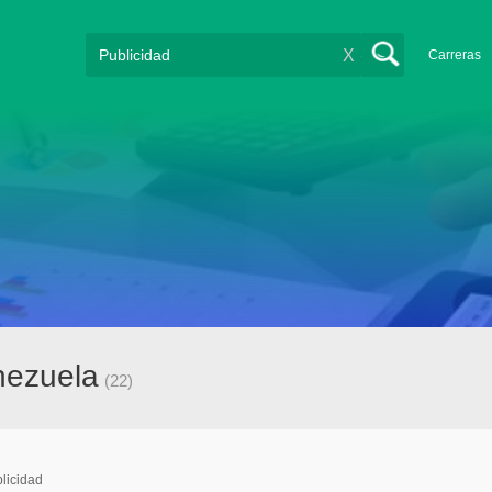
X
Carreras
nezuela
(22)
licidad