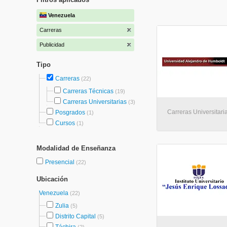
Venezuela
Carreras
Publicidad
Tipo
Carreras
(22)
Carreras Técnicas
(19)
Carreras Universitarias
(3)
Carreras Universitari
Posgrados
(1)
Cursos
(1)
Modalidad de Enseñanza
Presencial
(22)
Ubicación
Venezuela
(22)
Zulia
(5)
Distrito Capital
(5)