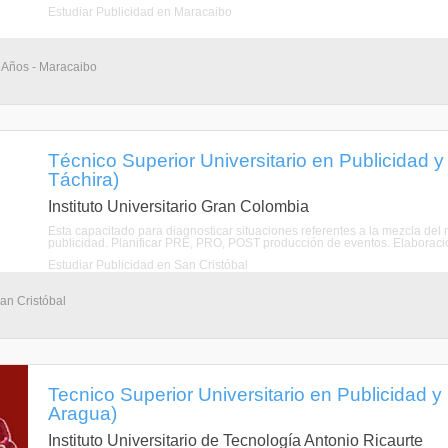
Estudiar Publicidad en Maracaibo
3 Años - Maracaibo
Técnico Superior Universitario en Publicidad 
Táchira)
Instituto Universitario Gran Colombia
Esta capacitado para diagnosticar situaciones referentes a la mezcla del 
publicidad. Planificar PRE, PRO, POST producción de eventos. Elaboración
Estudiar Publicidad en San Cristóbal
an Cristóbal
Tecnico Superior Universitario en Publicidad y
Aragua)
Instituto Universitario de Tecnología Antonio Ricaurte