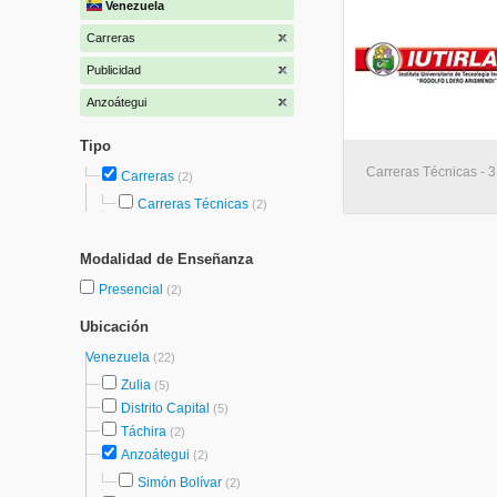
Venezuela
Carreras
Publicidad
Anzoátegui
Tipo
Carreras Técnicas - 
Carreras
(2)
Carreras Técnicas
(2)
Modalidad de Enseñanza
Presencial
(2)
Ubicación
Venezuela
(22)
Zulia
(5)
Distrito Capital
(5)
Táchira
(2)
Anzoátegui
(2)
Simón Bolívar
(2)