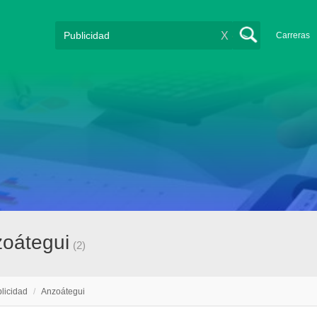
X
Carreras
zoátegui
(2)
licidad
/
Anzoátegui