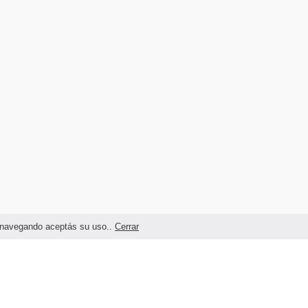
as navegando aceptás su uso..
Cerrar
Términos legales y Condiciones de Uso