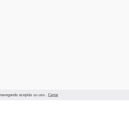
as navegando aceptás su uso..
Cerrar
Términos legales y Condiciones de Uso