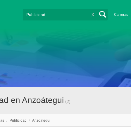
X
Carreras
dad en Anzoátegui
(2)
cas
/
Publicidad
/
Anzoátegui