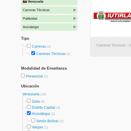
Venezuela
Carreras Técnicas
Publicidad
Anzoátegui
Tipo
Carreras Técnicas - 
Carreras
(2)
Carreras Técnicas
(2)
Modalidad de Enseñanza
Presencial
(2)
Ubicación
Venezuela
(19)
Zulia
(4)
Distrito Capital
(4)
Anzoátegui
(2)
Simón Bolívar
(2)
Vargas
(1)