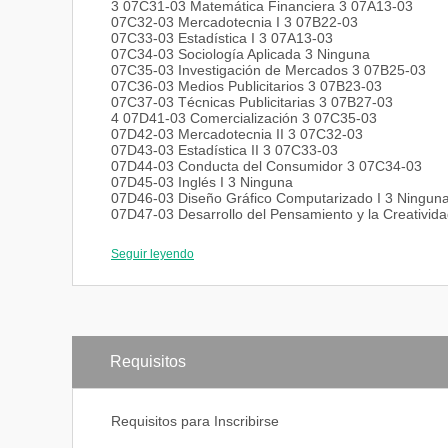
3 07C31-03 Matemática Financiera 3 07A13-03
07C32-03 Mercadotecnia I 3 07B22-03
07C33-03 Estadística I 3 07A13-03
07C34-03 Sociología Aplicada 3 Ninguna
07C35-03 Investigación de Mercados 3 07B25-03
07C36-03 Medios Publicitarios 3 07B23-03
07C37-03 Técnicas Publicitarias 3 07B27-03
4 07D41-03 Comercialización 3 07C35-03
07D42-03 Mercadotecnia II 3 07C32-03
07D43-03 Estadística II 3 07C33-03
07D44-03 Conducta del Consumidor 3 07C34-03
07D45-03 Inglés I 3 Ninguna
07D46-03 Diseño Gráfico Computarizado I 3 Ningun
07D47-03 Desarrollo del Pensamiento y la Creativid
5 07E51-03 Dirección de Ventas 3 07D41-03
07E52-03 Ética y Evaluación Publicitaria 2 07C37-03
Seguir leyendo
07E53-03 Programación Neurolinguística 2 Ninguna
07E54-03 Organización del Mercado en Venezuela 
07E55-03 Inglés II 3 07D45-03
07E56-03 Diseño Gráfico Computarizado II 3 07D46
07E57-03 Planificación y Presupuesto
Requisitos
Requisitos para Inscribirse