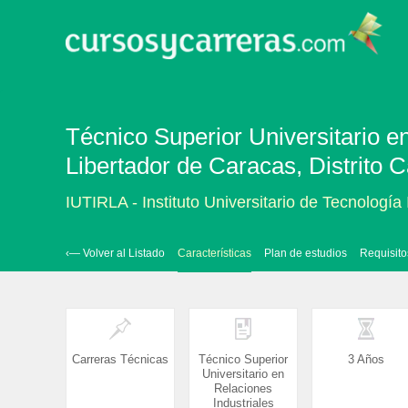
Técnico Superior Universitario e
Libertador de Caracas, Distrito C
IUTIRLA - Instituto Universitario de Tecnología
‹— Volver al Listado
Características
Plan de estudios
Requisito
Carreras Técnicas
Técnico Superior
3 Años
Universitario en
Relaciones
Industriales