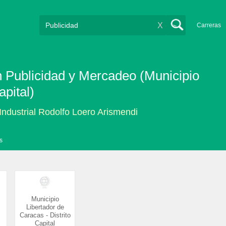
X
Carreras
n Publicidad y Mercadeo (Municipio
apital)
 Industrial Rodolfo Loero Arismendi
s
Municipio
Libertador de
Caracas - Distrito
Capital