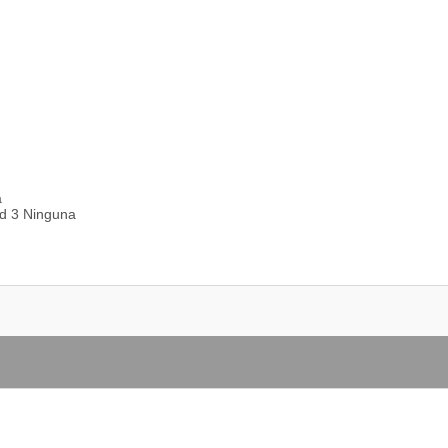
a
ad 3 Ninguna
2 07D44-03
-03