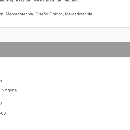
ial; empresas de investigación de mercado
ón: Mercadotecnia, Diseño Gráfico, Mercadotecnia,
na
3 Ninguna
03
4-03