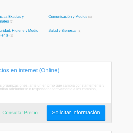
cias Exactas y
Comunicación y Medios
(4)
urales
(5)
uridad, Higiene y Medio
Salud y Bienestar
(1)
iente
(1)
os en internet (Online)
las organizaciones, ante un entorno que cambia constantemente y
mitan adelantarse o responder asertivamente a los cambios,
Solicitar información
Consultar Precio