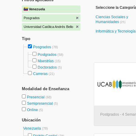
Seleccione la Categorí
Venezuela
Ciencias Sociales y
Posgrados
Humanidades
(25)
Universidad Católica Andrés Bello
Informática y Tecnologí
Tipo
Posgrados
(78)
Postgrados
(58)
Maestrías
(15)
Doctorados
(5)
Carreras
(21)
Modalidad de Enseñanza
Presencial
(68)
Semipresencial
(5)
Online
(5)
Postgrados - 4 Seman
Ubicación
Venezuela
(78)