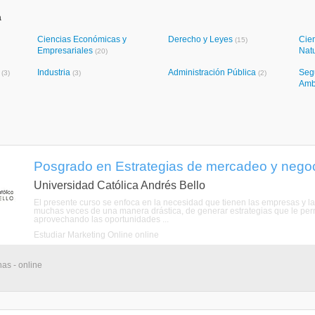
a
Ciencias Económicas y
Derecho y Leyes
Cien
(15)
Empresariales
Nat
(20)
a
Industria
Administración Pública
Seg
(3)
(3)
(2)
Amb
Posgrado en Estrategias de mercadeo y negoci
Universidad Católica Andrés Bello
El presente curso se enfoca en la necesidad que tienen las empresas y 
muchas veces de una manera drástica, de generar estrategias que le per
aprovechando las oportunidades ...
Estudiar Marketing Online online
as - online