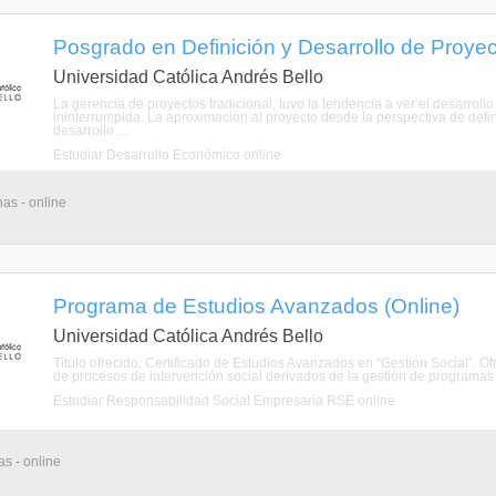
Posgrado en Definición y Desarrollo de Proyec
Universidad Católica Andrés Bello
La gerencia de proyectos tradicional, tuvo la tendencia a ver el desarroll
ininterrumpida. La aproximación al proyecto desde la perspectiva de defin
desarrollo ...
Estudiar Desarrollo Económico online
as - online
Programa de Estudios Avanzados (Online)
Universidad Católica Andrés Bello
Título ofrecido: Certificado de Estudios Avanzados en “Gestión Social”. O
de procesos de intervención social derivados de la gestión de programas so
Estudiar Responsabilidad Social Empresaria RSE online
s - online