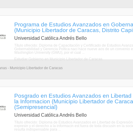
Programa de Estudios Avanzados en Gobernabi
(Municipio Libertador de Caracas, Distrito Capit
Universidad Católica Andrés Bello
Título ofrecido: Diploma de Capacitación y Certificado de Estudios Avanz
Gobernabilidad y Gerencia Poltica naci hace nueve aos de un convenio e
Washington University (GWU), por el cual ...
Estudiar Gobierno en Municipio Libertador de Caracas
nas - Municipio Libertador de Caracas
Posgrado en Estudios Avanzados en Libertad
la Informacion (Municipio Libertador de Caracas
(Semipresencial)
Universidad Católica Andrés Bello
Título ofrecido: Diploma de Estudios Avanzados en Libertad de Expresión 
expresin y el derecho a la informacin est fuera de toda discusin en la so
resulta indispensable para ...