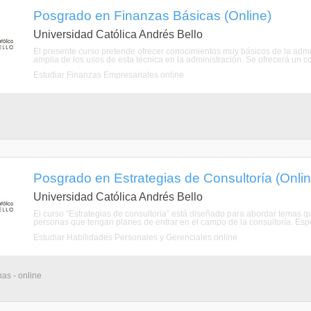
Posgrado en Finanzas Básicas (Online)
Universidad Católica Andrés Bello
El presente curso pretende ofrecer conocimientos muy básicos de la admin
amplia de los usos de esta técnica en la administración. Se ofrecerá un c
Estudiar Finanzas Empresariales online
Posgrado en Estrategias de Consultoría (Onlin
Universidad Católica Andrés Bello
El curso “Estrategias de consultoría” está diseñado para abordar temas qu
personas que tengan planes de entrar en el campo de la consultoría. Espe
Estudiar Habilidades Personales y Gerenciales online
as - online