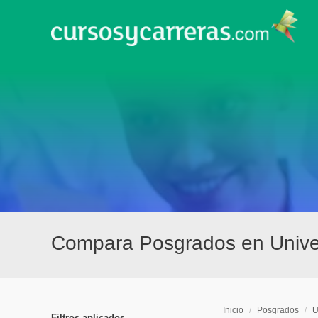
Compara Posgrados en Univer
Inicio
/
Posgrados
/
U
Filtros aplicados