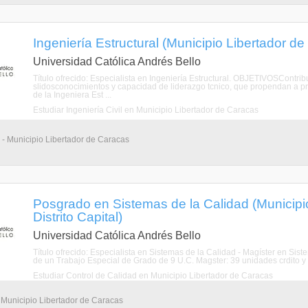
Ingeniería Estructural (Municipio Libertador de 
Universidad Católica Andrés Bello
Título ofrecido: Especialista en Ingeniería Estructural. OBJETIVOSContribui
slidosconocimientos y capacidad de liderazgo tcnico, que propendan a p
de la Ingeniera Est ...
Estudiar Ingeniería Civil en Municipio Libertador de Caracas
 - Municipio Libertador de Caracas
Posgrado en Sistemas de la Calidad (Municipi
Distrito Capital)
Universidad Católica Andrés Bello
Título ofrecido: Especialista en Sistemas de la Calidad - Magíster en Sist
de un Trabajo Especial de Grado de 9 U.C. Magster: 39 unidades crdito y
Estudiar Control de Calidad en Municipio Libertador de Caracas
 Municipio Libertador de Caracas