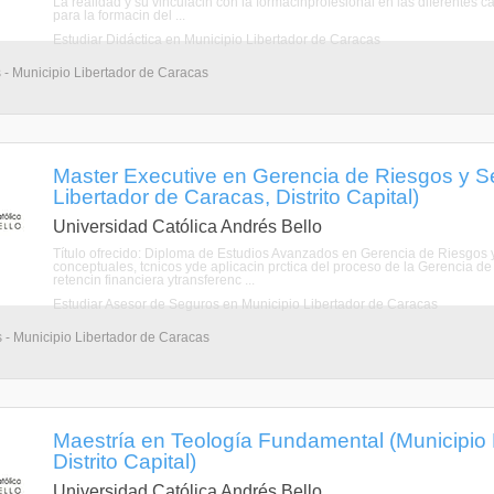
La realidad y su vinculacin con la formacinprofesional en las diferentes c
para la formacin del ...
Estudiar Didáctica en Municipio Libertador de Caracas
 - Municipio Libertador de Caracas
Master Executive en Gerencia de Riesgos y S
Libertador de Caracas, Distrito Capital)
Universidad Católica Andrés Bello
Título ofrecido: Diploma de Estudios Avanzados en Gerencia de Riesgos 
conceptuales, tcnicos yde aplicacin prctica del proceso de la Gerencia de 
retencin financiera ytransferenc ...
Estudiar Asesor de Seguros en Municipio Libertador de Caracas
 - Municipio Libertador de Caracas
Maestría en Teología Fundamental (Municipio 
Distrito Capital)
Universidad Católica Andrés Bello