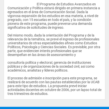
					El Programa de Estudios Avanzados en 
3
Comunicación y Política estará dirigido en primera instancia a 
egresados en el área de Comunicación Social. Dada la 
Comunicaciones integradas de marketing político
vigorosa expansión de los estudios en esa materia, a nivel de 
pregrado, con 15 escuelas en todo el país, y la condición 
36
pionera de este programa, puede preverse una demanda 
significativa de solicitudes de ingreso.
3
Del mismo modo, dada la orientación del Programa y de la 
Seminario de Integración de Estudios II
relevancia de la temática, se prevé el ingreso de profesionales 
universitarios de otras especialidades afines como Estudios 
24
Políticos, Psicología y Ciencias Sociales. Es previsible, por otra 
parte, que evidencien interés profesionales que se 
2
desempeñan en las áreas de asesoramiento y
III. Trimestre
consultoría política y electoral, gerencia de instituciones 
públicas y de organizaciones de la sociedad civil, así como 
Medios, cultura y discurso político
académicos, analistas y líderes políticos.
36
El proceso de admisión e inscripción para este programa, se 
realizará de acuerdo con las pautas establecidas por la UCAB 
3
para este tipo de estudios. La propuesta prevé iniciar 
actividades docentes en octubre de 2006, por un lapso total de 
Análisis y diseño de encuestas electorales
tres trimestres de estudios.                
36
3