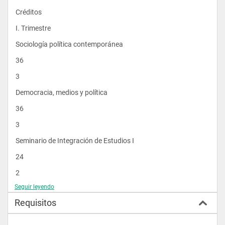
Créditos
I. Trimestre
Sociología política contemporánea
36
3
Democracia, medios y política
36
3
Seminario de Integración de Estudios I
24
2
Seguir leyendo
II. Trimestre
Requisitos
Opinión Pública y Medios de Comunicación
36