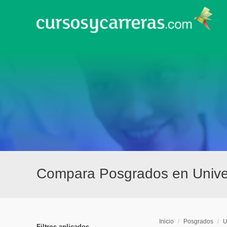
Compara Posgrados en Unive
Inicio
/
Posgrados
/
U
Filtros aplicados