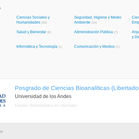
a
Ciencias Sociales y
Seguridad, Higiene y Medio
Cie
Humanidades
Ambiente
Emp
(30)
(16)
Salud y Bienestar
Administración Pública
Arqu
(8)
(7)
y D
Informática y Tecnología
Comunicación y Medios
(1)
(1)
Posgrado de Ciencias Bioanalíticas (Libertador
Universidad de los Andes
Estudiar Bioestadística en Libertador
or