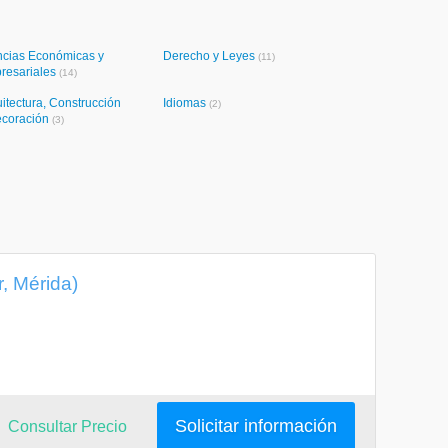
ncias Económicas y
Derecho y Leyes
(11)
resariales
(14)
itectura, Construcción
Idiomas
(2)
ecoración
(3)
, Mérida)
Solicitar información
Consultar Precio