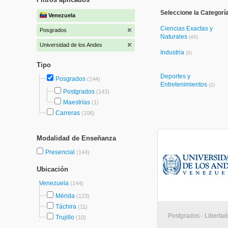
Seleccione la Categorí
Venezuela
Ciencias Exactas y
Posgrados
Naturales
(40)
Universidad de los Andes
Industria
(9)
Tipo
Deportes y
Posgrados
(144)
Entretenimientos
(2)
Postgrados
(143)
Maestrías
(1)
Carreras
(106)
Modalidad de Enseñanza
Presencial
(144)
Ubicación
Venezuela
(144)
Mérida
(123)
Táchira
(11)
Postgrados - Libertad
Trujillo
(10)