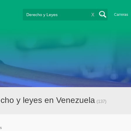
X
Carreras
cho y leyes en Venezuela
(137)
s