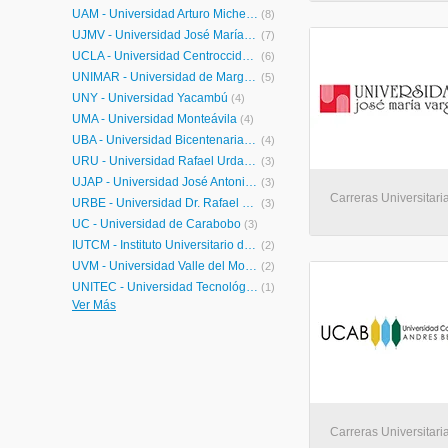
UAM - Universidad Arturo Michelena
(8)
UJMV - Universidad José María Vargas
(7)
UCLA - Universidad Centroccidental Lisandro Alvarado
(6)
UNIMAR - Universidad de Margarita
(5)
UNY - Universidad Yacambú
(4)
UMA - Universidad Monteávila
(4)
UBA - Universidad Bicentenaria de Aragua
(4)
URU - Universidad Rafael Urdaneta
(3)
UJAP - Universidad José Antonio Páez
(3)
Carreras Universitari
URBE - Universidad Dr. Rafael Belloso Chacín
(3)
UC - Universidad de Carabobo
(3)
IUTCM - Instituto Universitario de Tecnología Cristóbal Mendoza
(2)
UVM - Universidad Valle del Momboy
(2)
UNITEC - Universidad Tecnológica del Centro
(1)
Ver Más
UNIOJEDA - Universidad Alonso de Ojeda
(1)
UDEFA - Universidad de Falcón
(1)
UCSAR - Universidad Católica Santa Rosa
(1)
IUTPEC - Instituto Universitario de Tecnología Pedro Emilio Coll
(1)
Carreras Universitari