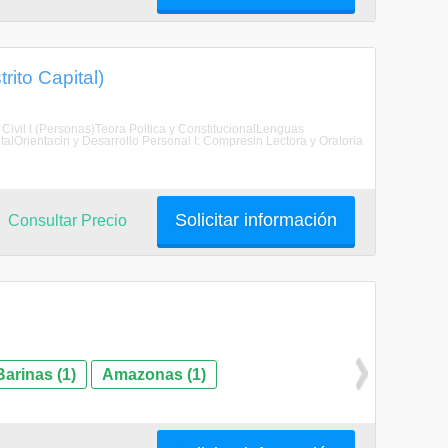
rito Capital)
 Civil I (Personas)Teora Poltica y ConstitucionalLenguas
ntalOrientacin y Desarrollo Personal I: Compresin Lectora y Oratoria
Solicitar información
Consultar Precio
Barinas (1)
Amazonas (1)