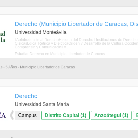
Derecho (Municipio Libertador de Caracas, Dist
Universidad Monteávila
I AoIntroduccin al DerechoHistoria del Derecho I Instituciones de Derecho
ClsicasLgica, Retrica y DielcticaOrigen y Desarrollo de la Cultura Occide
Comprensin y ComunicacinII A ...
Estudiar Derecho en Municipio Libertador de Caracas
as - 5 Años - Municipio Libertador de Caracas
Derecho
Universidad Santa María
Campus
Distrito Capital (1)
Anzoátegui (1)