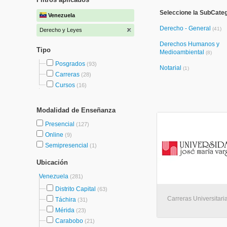
Seleccione la SubCate
Venezuela
Derecho - General
(41)
Derecho y Leyes
Derechos Humanos y
Tipo
Medioambiental
(8)
Posgrados
(93)
Notarial
(1)
Carreras
(28)
Cursos
(16)
Modalidad de Enseñanza
Presencial
(127)
Online
(9)
Semipresencial
(1)
Ubicación
Venezuela
(281)
Distrito Capital
(63)
Carreras Universitaria
Táchira
(31)
Mérida
(23)
Carabobo
(21)