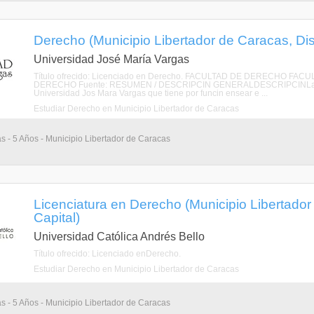
Derecho (Municipio Libertador de Caracas, Dist
Universidad José María Vargas
Título ofrecido: Licenciado en Derecho. FACULTAD DE DERECHO F
DERECHO Fuente: RESUMEN / DESCRIPCIN GENERALDESCRIPCINLa Faculta
Universidad Jos Mara Vargas que tiene por funcin ensear e ...
Estudiar Derecho en Municipio Libertador de Caracas
as - 5 Años - Municipio Libertador de Caracas
Licenciatura en Derecho (Municipio Libertador 
Capital)
Universidad Católica Andrés Bello
Título ofrecido: Licenciado enDerecho.
Estudiar Derecho en Municipio Libertador de Caracas
as - 5 Años - Municipio Libertador de Caracas