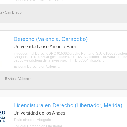
Estudiar Derecho en San Diego
as - San Diego
Derecho (Valencia, Carabobo)
Universidad José Antonio Páez
Introduccin al DerechoDRO 01506Derecho Romano ISJU 01506Sociologa
AbogadosIILJU 02304Lgica JurdicaCUT 02202CulturaDCI02506Derecho C
02303Metodologa de la InvestigacinIIIFID 03304Filosofa ...
Estudiar Derecho en Valencia
s - 5 Años - Valencia
Licenciatura en Derecho (Libertador, Mérida)
Universidad de los Andes
Título ofrecido: Abogado.
Estudiar Derecho en Libertador