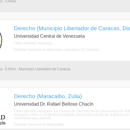
as - 5 Años
Derecho (Municipio Libertador de Caracas, Dist
Universidad Central de Venezuela
Título ofrecido: Abogado.
Estudiar Derecho en Municipio Libertador de Caracas
as - 5 Años - Municipio Libertador de Caracas
Derecho (Maracaibo, Zulia)
Universidad Dr. Rafael Belloso Chacín
Título ofrecido: Abogado. La carrera de Derecho de la Universidad Dr. Ra
abogado como un profesional integral, conocedor, no slo de la teora y prc
cultural del pas, permiti ...
Estudiar Derecho en Maracaibo