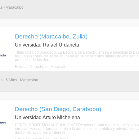
as - Maracaibo
Derecho (Maracaibo, Zulia)
Universidad Rafael Urdaneta
Título ofrecido: Abogado. La Escuela de Derecho ensea e investiga la base
regulan la conducta social humana en sus diferentes mbitos de interaccin,
promocin de los dere ...
Estudiar Derecho en Maracaibo
as - 5 Años - Maracaibo
Derecho (San Diego, Carabobo)
Universidad Arturo Michelena
PERFIL PROFESIONAL FUNCIONESResolver problemas atinentes a la admini
jurdicas. Asesorar jurdicamente a la administracin publica y privada. Inter
derechos, acciones e interese ...