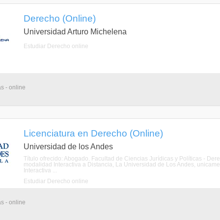
Derecho (Online)
Universidad Arturo Michelena
Estudiar Derecho online
s - online
Licenciatura en Derecho (Online)
Universidad de los Andes
Título ofrecido: Abogado. Facultad de Ciencias Jurídicas y Políticas - De
modalidad Interactiva a Distancia, La Universidad de Los Andes, unicame
Interactiva ...
Estudiar Derecho online
s - online