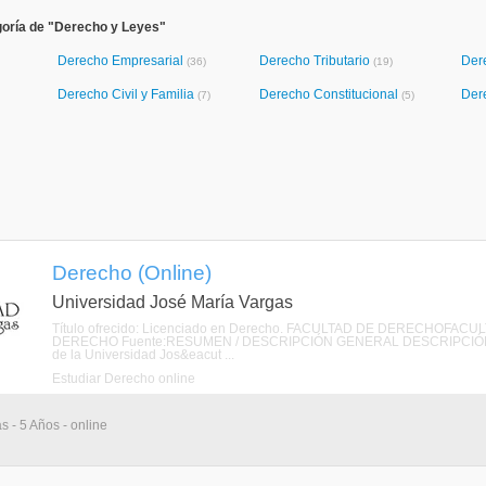
goría de "Derecho y Leyes"
Derecho Empresarial
Derecho Tributario
Der
(36)
(19)
Derecho Civil y Familia
Derecho Constitucional
Der
(7)
(5)
Derecho (Online)
Universidad José María Vargas
Título ofrecido: Licenciado en Derecho. FACULTAD DE DERECHOFA
DERECHO Fuente:RESUMEN / DESCRIPCIÓN GENERAL DESCRIPCIÓN La Fac
de la Universidad Jos&eacut ...
Estudiar Derecho online
s - 5 Años - online