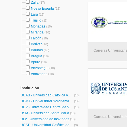
Zulia
(17)
Nueva Esparta
(13)
Lara
(12)
Trujillo
(11)
Monagas
(10)
Miranda
(10)
Falcón
(10)
Bolívar
(10)
Barinas
(10)
Carreras Universitaria
Aragua
(10)
Apure
(10)
Anzoátegui
(10)
Amazonas
(10)
Institución
UCAB - Universidad Católica Andrés Bello
(16)
UGMA - Universidad Nororiental Privada Gran Mariscal de Ayacucho
(14)
UCV - Universidad Central de Venezuela
(13)
USM - Universidad Santa María
(13)
Carreras Universitaria
ULA - Universidad de los Andes
(13)
UCAT - Universidad Católica del Táchira
(9)