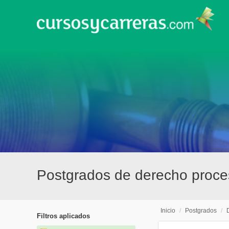
Postgrados de derecho proce
Inicio
/
Postgrados
/
Filtros aplicados