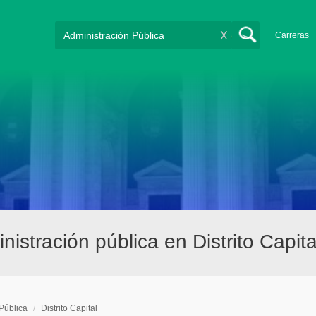
X
Carreras
stración pública en Distrito Capita
Pública
/
Distrito Capital