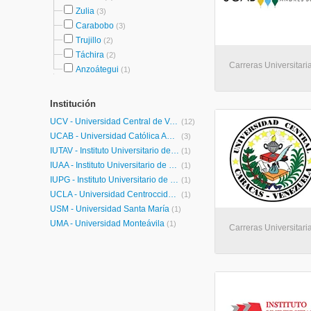
Zulia
(3)
Carabobo
(3)
Trujillo
(2)
Táchira
(2)
Carreras Universitari
Anzoátegui
(1)
Institución
UCV - Universidad Central de Venezuela
(12)
UCAB - Universidad Católica Andrés Bello
(3)
IUTAV - Instituto Universitario de Tecnología Américo Vespucio
(1)
IUAA - Instituto Universitario de Tecnología Alberto Adriani
(1)
IUPG - Instituto Universitario de Profesiones Gerenciales
(1)
UCLA - Universidad Centroccidental Lisandro Alvarado
(1)
USM - Universidad Santa María
(1)
UMA - Universidad Monteávila
(1)
Carreras Universitari