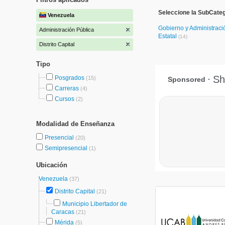
Seleccione la SubCateg
Venezuela
Gobierno y Administraci
Administración Pública
Estatal
(14)
Distrito Capital
Tipo
Posgrados
(15)
Carreras
(4)
Cursos
(2)
Modalidad de Enseñanza
Presencial
(20)
Semipresencial
(1)
Ubicación
Venezuela
(37)
Distrito Capital
(21)
Municipio Libertador de
Caracas
(21)
Mérida
(5)