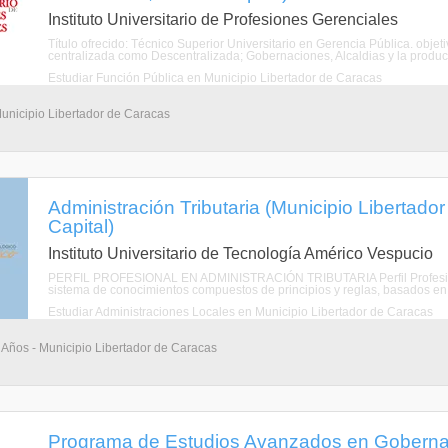
Instituto Universitario de Profesiones Gerenciales
Título ofrecido: Técnico Superior Universitario en Gerencia Pública. objet
centralizada como Descentralizada; Gobernaciones, Alcaldias y la producci
Estudiar Función Pública en Municipio Libertador de Caracas
Municipio Libertador de Caracas
Administración Tributaria (Municipio Libertador
Capital)
Instituto Universitario de Tecnología Américo Vespucio
PERFIL PROFESIONAL EN ADMINISTRACIÓN TRIBUTARIA Perfil Profesional
sistema de conocimientos compuestos de principios y reglas, basados en el
Estudiar Administraciones Locales en Municipio Libertador de Caracas
 Años - Municipio Libertador de Caracas
Programa de Estudios Avanzados en Gobernabi