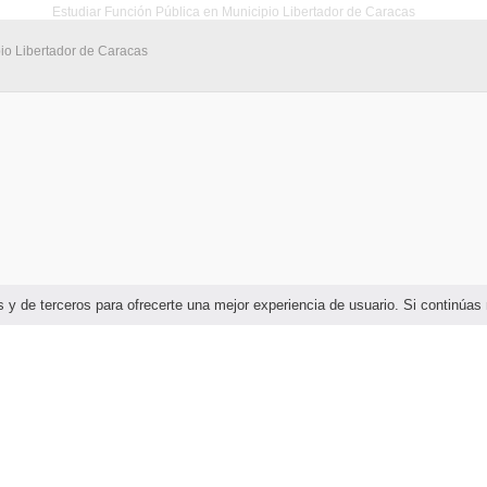
Estudiar Función Pública en Municipio Libertador de Caracas
io Libertador de Caracas
ias y de terceros para ofrecerte una mejor experiencia de usuario. Si continú