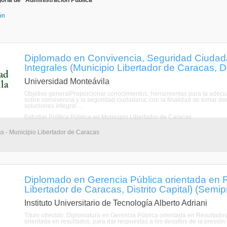
oría de "Administración Pública"
ón
Diplomado en Convivencia, Seguridad Ciudada
Integrales (Municipio Libertador de Caracas, Dis
Universidad Monteávila
Objetivo generalProporcionar conocimientos, herramientas para la adecuad
sobre convivencia y la seguridad ciudadana; con la finalidad de tomar dec
soluciones integral ...
Estudiar Política Pública en Municipio Libertador de Caracas
s - Municipio Libertador de Caracas
Diplomado en Gerencia Pública orientada en 
Libertador de Caracas, Distrito Capital) (Semip
Instituto Universitario de Tecnología Alberto Adriani
Título ofrecido: Diplomatura en Gerencia Pública orientada en Resulta
orientada en resultados, para dar respuestas a los desafíos de la presión s