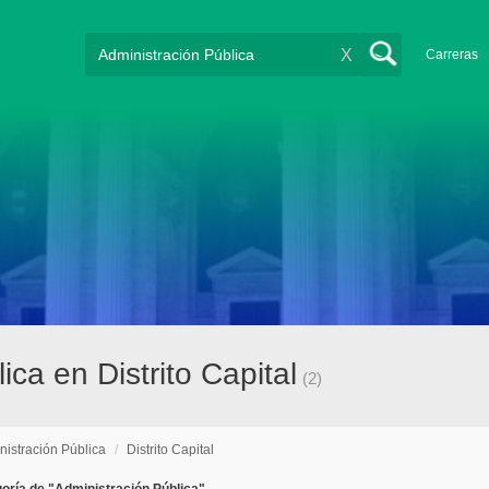
X
Carreras
ca en Distrito Capital
(2)
nistración Pública
/
Distrito Capital