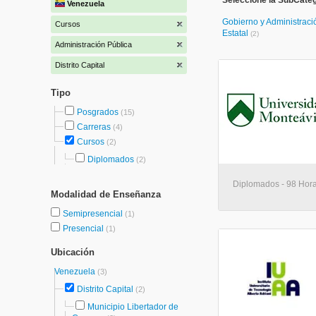
Seleccione la SubCateg
Venezuela
Gobierno y Administraci
Cursos
Estatal
(2)
Administración Pública
Distrito Capital
Tipo
Posgrados
(15)
Carreras
(4)
Cursos
(2)
Diplomados
(2)
Diplomados - 98 Hora
Modalidad de Enseñanza
Semipresencial
(1)
Presencial
(1)
Ubicación
Venezuela
(3)
Distrito Capital
(2)
Municipio Libertador de