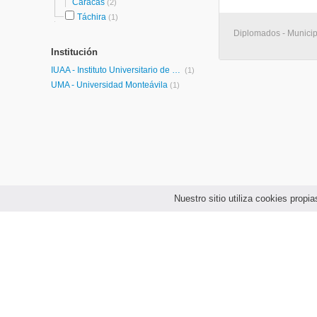
Caracas
(2)
Táchira
(1)
Diplomados - Municip
Institución
IUAA - Instituto Universitario de Tecnología Alberto Adriani
(1)
UMA - Universidad Monteávila
(1)
Nuestro sitio utiliza cookies prop