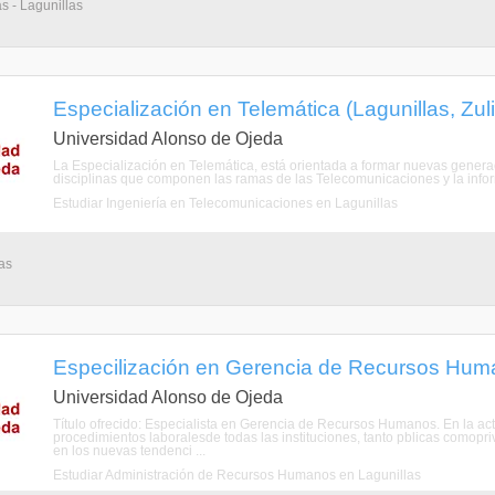
s - Lagunillas
Especialización en Telemática (Lagunillas, Zuli
Universidad Alonso de Ojeda
La Especialización en Telemática, está orientada a formar nuevas genera
disciplinas que componen las ramas de las Telecomunicaciones y la inform
Estudiar Ingeniería en Telecomunicaciones en Lagunillas
as
Especilización en Gerencia de Recursos Human
Universidad Alonso de Ojeda
Título ofrecido: Especialista en Gerencia de Recursos Humanos. En la ac
procedimientos laboralesde todas las instituciones, tanto pblicas comopri
en los nuevas tendenci ...
Estudiar Administración de Recursos Humanos en Lagunillas