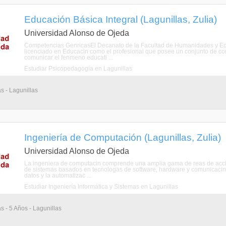
Educación Básica Integral (Lagunillas, Zulia)
Universidad Alonso de Ojeda
Competencias GenricasEl Decanato de la Facultad de Humanidades y Educ
licenciado en Educacin como el profesional que posee un conjunto de cono
comunicar el fenmeno educati ...
Estudiar Psicopedagogía en Lagunillas
s - Lagunillas
Ingeniería de Computación (Lagunillas, Zulia)
Universidad Alonso de Ojeda
La ingeniera de computacin comprende una amplia gama de reas de accin rel
de sistemas basados en tecnologas de software, hardware y comunicacin d
datos y la automatizac ...
Estudiar Ingeniería Informática y Sistemas en Lagunillas
s - 5 Años - Lagunillas