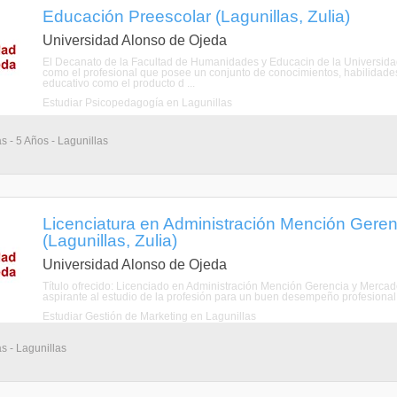
Educación Preescolar (Lagunillas, Zulia)
Universidad Alonso de Ojeda
El Decanato de la Facultad de Humanidades y Educacin de la Universidad
como el profesional que posee un conjunto de conocimientos, habilidades 
educativo como el producto d ...
Estudiar Psicopedagogía en Lagunillas
s - 5 Años - Lagunillas
Licenciatura en Administración Mención Gere
(Lagunillas, Zulia)
Universidad Alonso de Ojeda
Título ofrecido: Licenciado en Administración Mención Gerencia y Mercade
aspirante al estudio de la profesión para un buen desempeño profesional, se
Estudiar Gestión de Marketing en Lagunillas
s - Lagunillas