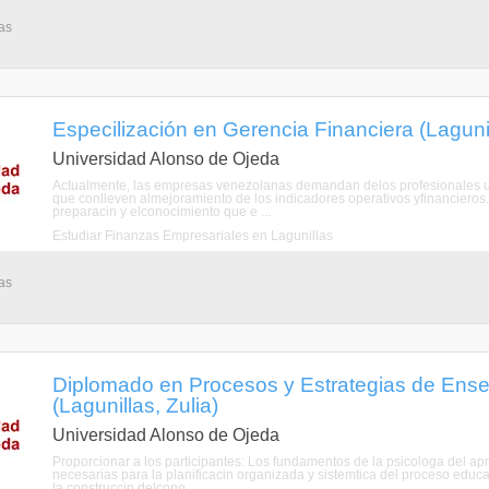
as
Especilización en Gerencia Financiera (Lagunil
Universidad Alonso de Ojeda
Actualmente, las empresas venezolanas demandan delos profesionales u
que conlleven almejoramiento de los indicadores operativos yfinancieros
preparacin y elconocimiento que e ...
Estudiar Finanzas Empresariales en Lagunillas
as
Diplomado en Procesos y Estrategias de Ense
(Lagunillas, Zulia)
Universidad Alonso de Ojeda
Proporcionar a los participantes: Los fundamentos de la psicologa del ap
necesarias para la planificacin organizada y sistemtica del proceso educat
la construccin delcono ...