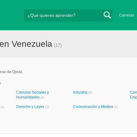
Carreras
 en Venezuela
(17)
onso de Ojeda
a
Ciencias Sociales y
Industria
Cie
(2)
Humanidades
Emp
(4)
a
Derecho y Leyes
Comunicación y Medios
(1)
(1)
(1)