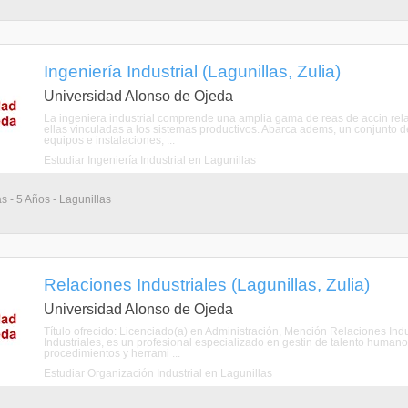
Ingeniería Industrial (Lagunillas, Zulia)
Universidad Alonso de Ojeda
La ingeniera industrial comprende una amplia gama de reas de accin relac
ellas vinculadas a los sistemas productivos. Abarca adems, un conjunto d
equipos e instalaciones, ...
Estudiar Ingeniería Industrial en Lagunillas
s - 5 Años - Lagunillas
Relaciones Industriales (Lagunillas, Zulia)
Universidad Alonso de Ojeda
Título ofrecido: Licenciado(a) en Administración, Mención Relaciones Ind
Industriales, es un profesional especializado en gestin de talento humano
procedimientos y herrami ...
Estudiar Organización Industrial en Lagunillas