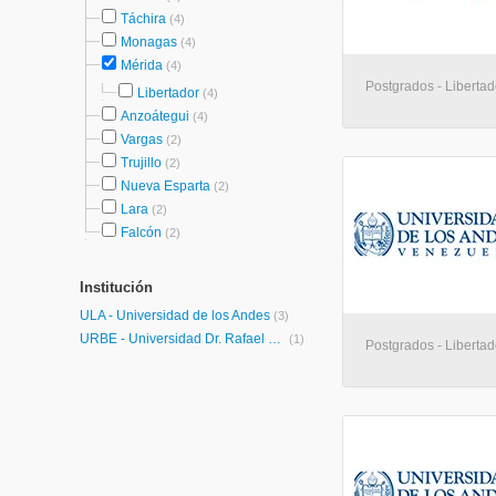
Táchira
(4)
Monagas
(4)
Mérida
(4)
Postgrados - Libertad
Libertador
(4)
Anzoátegui
(4)
Vargas
(2)
Trujillo
(2)
Nueva Esparta
(2)
Lara
(2)
Falcón
(2)
Institución
ULA - Universidad de los Andes
(3)
URBE - Universidad Dr. Rafael Belloso Chacín
(1)
Postgrados - Libertad