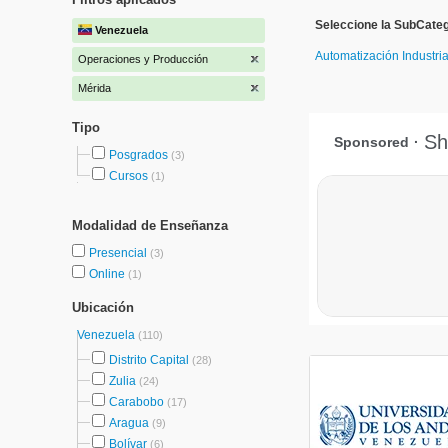
Seleccione la SubCate
Venezuela
Automatización Industri
Operaciones y Producción
Mérida
Tipo
Posgrados
(3)
Cursos
(1)
Modalidad de Enseñanza
Presencial
(3)
Online
(1)
Ubicación
Venezuela
(110)
Distrito Capital
(28)
Zulia
(24)
Carabobo
(17)
Aragua
(9)
Bolívar
(6)