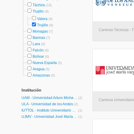
Táchira
(13)
Trujillo
(8)
Valera
(6)
Trujillo
(6)
Carreras Técnicas - Tr
Monagas
(7)
Barinas
(7)
Lara
(6)
Falcón
(6)
Bolívar
(6)
Nueva Esparta
(5)
Aragua
(5)
Amazonas
(5)
Institución
UAM - Universidad Arturo Michelena
(2)
Carreras Universitaria
ULA - Universidad de los Andes
(2)
IUTTOL - Instituto Universitario de Tecnología Tomás Lander
(1)
UJMV - Universidad José María Vargas
(1)