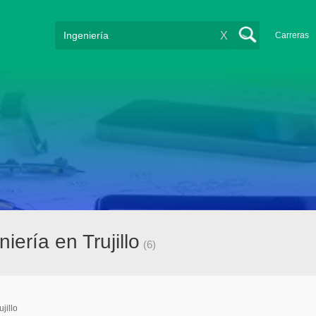
X
Carreras
ería en Trujillo
(6)
ujillo