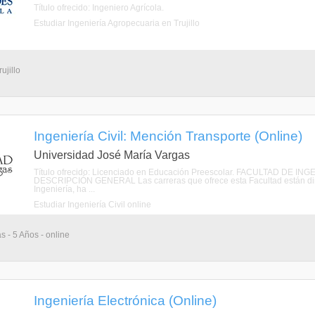
Título ofrecido: Ingeniero Agrícola.
Estudiar Ingeniería Agropecuaria en Trujillo
ujillo
Ingeniería Civil: Mención Transporte (Online)
Universidad José María Vargas
Título ofrecido: Licenciado en Educación Preescolar. FACULTAD DE
DESCRIPCIÓN GENERAL Las carreras que ofrece esta Facultad están dirigi
Ingeniería, ha ...
Estudiar Ingeniería Civil online
s - 5 Años - online
Ingeniería Electrónica (Online)