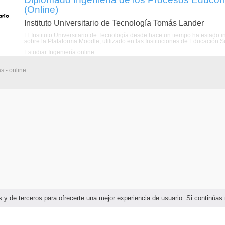
(Online)
Instituto Universitario de Tecnología Tomás Lander
El Instituto Universitario de Tecnología desde hace un tiempo ha estado i
sobre la Plataforma Moodle, utilizado en las Instituciones de Educación Su
Estudiar Ingeniería online
s - online
ias y de terceros para ofrecerte una mejor experiencia de usuario. Si continú