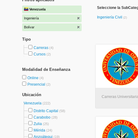
Seleccione la SubCateg
Venezuela
Ingeniería Civil
(2)
Ingeniería
Bolívar
Tipo
Carreras
(4)
Cursos
(2)
Modalidad de Enseñanza
Online
(4)
Presencial
(2)
Ubicación
Carreras Universitar
Venezuela
(222)
Distrito Capital
(58)
Carabobo
(28)
Zulia
(25)
Mérida
(24)
Anzoátegui
(19)