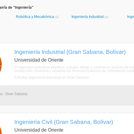
oría de "Ingeniería"
Robótica y Mecatrónica
Ingeniería Industrial
Inge
(1)
(1)
Ingeniería Industrial (Gran Sabana, Bolívar)
Universidad de Oriente
El Ingeniero Industrial planifica, estudia, dirige y controla el análisis de
producción. Examina y observa los diversos sistemas de información relat
Estudiar Ingeniería Industrial en Gran Sabana
ias - Gran Sabana
Ingeniería Civil (Gran Sabana, Bolívar)
Universidad de Oriente