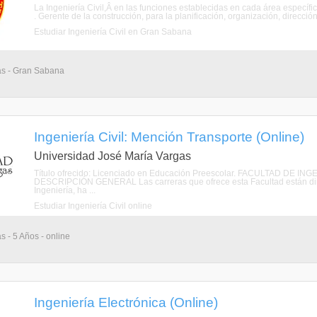
La Ingeniería Civil,Â en las funciones establecidas en cada área específica
. Gerente de la construcción, para la planificación, organización, dirección 
Estudiar Ingeniería Civil en Gran Sabana
ias - Gran Sabana
Ingeniería Civil: Mención Transporte (Online)
Universidad José María Vargas
Título ofrecido: Licenciado en Educación Preescolar. FACULTAD DE
DESCRIPCIÓN GENERAL Las carreras que ofrece esta Facultad están dirigi
Ingeniería, ha ...
Estudiar Ingeniería Civil online
s - 5 Años - online
Ingeniería Electrónica (Online)