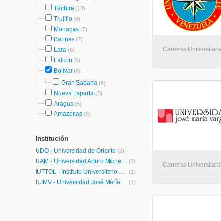
Táchira
(13)
Trujillo
(8)
Monagas
(7)
Barinas
(7)
Carreras Universitar
Lara
(6)
Falcón
(6)
Bolívar
(6)
Gran Sabana
(6)
Nueva Esparta
(5)
Aragua
(5)
Amazonas
(5)
Institución
UDO - Universidad de Oriente
(2)
UAM - Universidad Arturo Michelena
(2)
Carreras Universitaria
IUTTOL - Instituto Universitario de Tecnología Tomás Lander
(1)
UJMV - Universidad José María Vargas
(1)