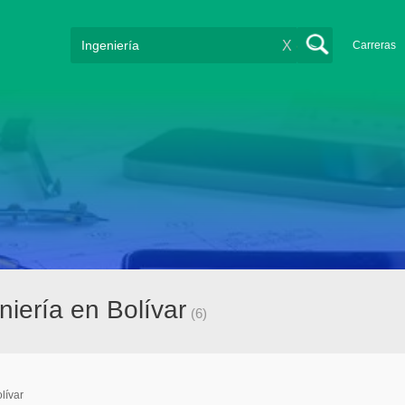
X
Carreras
iería en Bolívar
(6)
lívar