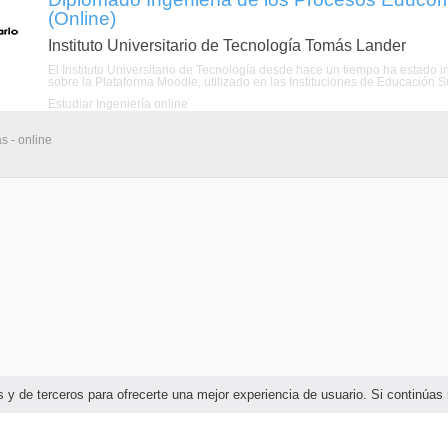
(Online)
Instituto Universitario de Tecnología Tomás Lander
El Instituto Universitario de Tecnología desde hace un tiempo ha estado i
sobre la Plataforma Moodle, utilizado en las Instituciones de Educación Su
Estudiar Ingeniería online
s - online
ias y de terceros para ofrecerte una mejor experiencia de usuario. Si continú