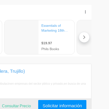
a, Trujillo)
tributacinen empresas del sector pblico y privado,en busca de una
Solicitar información
Consultar Precio