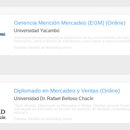
Gerencia Mención Mercadeo (EGM) (Online)
Universidad Yacambú
Esta especialización permite la adquisición de los conocimientos de me
información, para el diseño de estrategias y para lograr el posicionamie
Estudiar Gestión de Marketing online
Diplomado en Mercadeo y Ventas (Online)
Universidad Dr. Rafael Belloso Chacín
Título ofrecido: Diplomado en Mercadeo y Ventas. Objetivo general Desarr
estrategias de mercadeo en función del aumento de ventajas competitivas 
laboral e ...
Estudiar Gestión de Marketing online