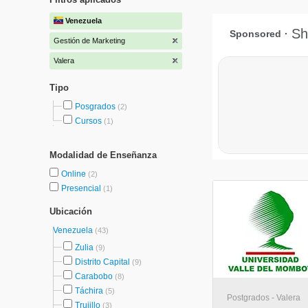
Venezuela
Gestión de Marketing
Valera
Tipo
Posgrados
(2)
Cursos
(1)
Modalidad de Enseñanza
Online
(2)
Presencial
(1)
Ubicación
Venezuela
(43)
Zulia
(9)
Distrito Capital
(9)
Carabobo
(8)
Táchira
(5)
Postgrados - Valera
Trujillo
(3)