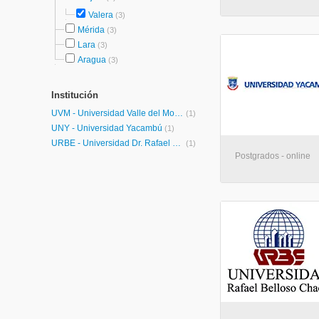
Valera
(3)
Mérida
(3)
Lara
(3)
Aragua
(3)
Institución
UVM - Universidad Valle del Momboy
(1)
UNY - Universidad Yacambú
(1)
URBE - Universidad Dr. Rafael Belloso Chacín
(1)
Postgrados - online