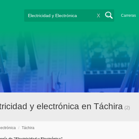
X
Carreras
icidad y electrónica en Táchira
(2)
lectrónica
/
Táchira