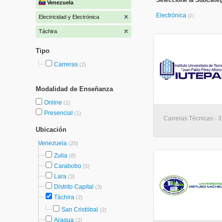
Seleccione la SubCatego
Venezuela
Electrónica
(2)
Electricidad y Electrónica
Táchira
Tipo
Carreras
(2)
Modalidad de Enseñanza
Online
(1)
Presencial
(1)
Carreras Técnicas - 3
Ubicación
Venezuela
(25)
Zulia
(8)
Carabobo
(5)
Lara
(3)
Distrito Capital
(3)
Táchira
(2)
San Cristóbal
(2)
Aragua
(2)