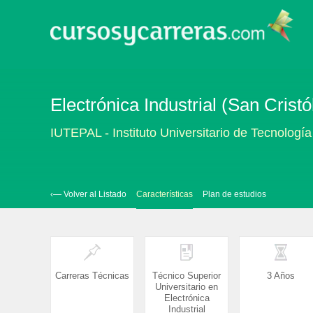
Electrónica Industrial (San Cristó
IUTEPAL - Instituto Universitario de Tecnologí
‹— Volver al Listado
Características
Plan de estudios
Carreras Técnicas
Técnico Superior
3 Años
Universitario en
Electrónica
Industrial