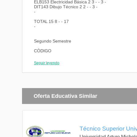
ELB153 Electricidad Básica 2 3 - - 3 -
DIT143 Dibujo Técnico 2 2 - - 3 -
-
TOTAL 15 8 - - 17
-
Segundo Semestre
CÓDIGO
ACTIVIDAD ACADÉMICA
Seguir leyendo
HT HP HTP
T.H.S.
U.C.
PRELAC.
Oferta Educativa Similar
IAM233 Introducción al Mantenimiento 3 - 3
ELE243 Electrónica I 2 2 3 ELB153
INB254 Instrumentación Básica 3 2 4
FIS232 Física 2 1 2
MAA243 Matemática Aplicada 3 1 3 ANM143
Técnico Superior Univ
ESG233 Estadística General 3 - 3 ANM143
-
Universidad Arturo Michel