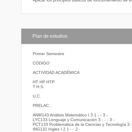
Aplicar los principios básicos de funcionamiento de l
Plan de estudios
Primer Semestre
CÓDIGO
ACTIVIDAD ACADÉMICA
HT HP HTP
T.H.S.
U.C.
PRELAC.
ANM143 Análisis Matemático I 3 1 - - 3 -
LYC133 Lenguaje y Comunicación 3 - - - 3 -
PCT133 Problemática de la Ciencias y Tecnología 3 - 
ING132 Ingles I 2 1 - - 2 -