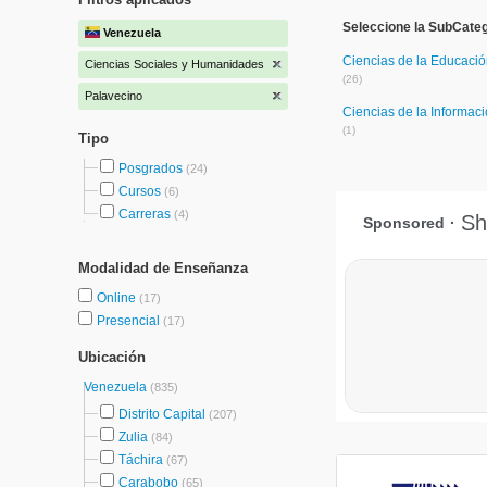
Seleccione la SubCate
Venezuela
Ciencias de la Educaci
Ciencias Sociales y Humanidades
(26)
Palavecino
Ciencias de la Informac
(1)
Tipo
Posgrados
(24)
Cursos
(6)
Carreras
(4)
Modalidad de Enseñanza
Online
(17)
Presencial
(17)
Ubicación
Venezuela
(835)
Distrito Capital
(207)
Zulia
(84)
Táchira
(67)
Carabobo
(65)