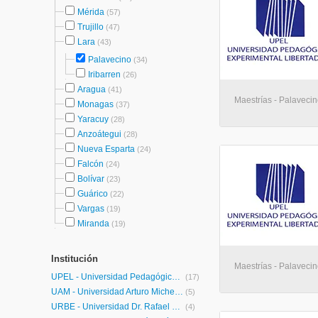
Mérida
(57)
Trujillo
(47)
Lara
(43)
Palavecino
(34)
Iribarren
(26)
Aragua
(41)
Maestrías - Palaveci
Monagas
(37)
Yaracuy
(28)
Anzoátegui
(28)
Nueva Esparta
(24)
Falcón
(24)
Bolívar
(23)
Guárico
(22)
Vargas
(19)
Miranda
(19)
Institución
Maestrías - Palaveci
UPEL - Universidad Pedagógica Experimental Libertador
(17)
UAM - Universidad Arturo Michelena
(5)
URBE - Universidad Dr. Rafael Belloso Chacín
(4)