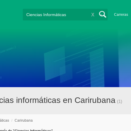
X
Carreras
ias informáticas en Carirubana
(1)
áticas
/
Carirubana