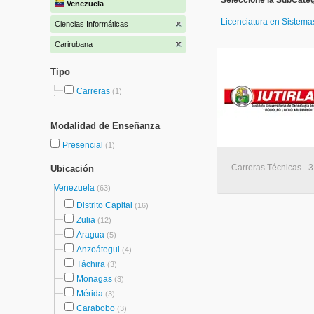
Seleccione la SubCateg
Venezuela
Licenciatura en Sistem
Ciencias Informáticas
Carirubana
Tipo
Carreras
(1)
Modalidad de Enseñanza
Presencial
(1)
Carreras Técnicas - 3
Ubicación
Venezuela
(63)
Distrito Capital
(16)
Zulia
(12)
Aragua
(5)
Anzoátegui
(4)
Táchira
(3)
Monagas
(3)
Mérida
(3)
Carabobo
(3)