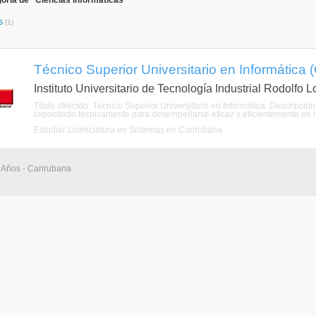
oría de "Ciencias Informáticas"
as
(1)
Técnico Superior Universitario en Informática 
Instituto Universitario de Tecnología Industrial Rodolfo 
Título ofrecido: Técnico Superior Universitario en Informática. Descripción
capacitado técnicamente para desempeñarse eficaz y eficientemente en las
Estudiar Licenciatura en Sistemas en Carirubana
 Años - Carirubana