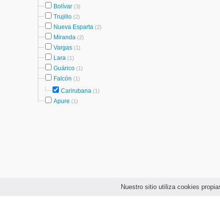
Bolívar
(3)
Trujillo
(2)
Nueva Esparta
(2)
Miranda
(2)
Vargas
(1)
Lara
(1)
Guárico
(1)
Falcón
(1)
Carirubana
(1)
Apure
(1)
Nuestro sitio utiliza cookies prop