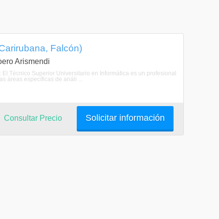
(Carirubana, Falcón)
Loero Arismendi
: El Técnico Superior Universitario en Informática es un profesional
 áreas específicas de análi ...
Solicitar información
Consultar Precio