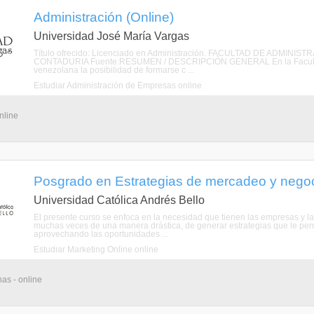
Administración (Online)
Universidad José María Vargas
Título ofrecido: Licenciado en Administración. FACULTAD DE ADMI
CONTADURIA Fuente:RESUMEN / DESCRIPCIÓN GENERAL En la Facultad de
venezolana la posibilidad de formarse c ...
Estudiar Administración de Empresas online
nline
Posgrado en Estrategias de mercadeo y negoci
Universidad Católica Andrés Bello
El presente curso se enfoca en la necesidad que tienen las empresas y 
muchas veces de una manera drástica, de generar estrategias que le per
aprovechando las oportunidades ...
Estudiar Marketing Online online
as - online