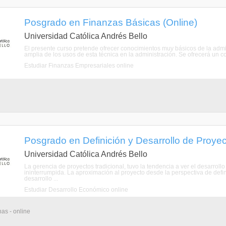
Posgrado en Finanzas Básicas (Online)
Universidad Católica Andrés Bello
El presente curso pretende ofrecer conocimientos muy básicos de la admin
amplia de los usos de esta técnica en la administración. Se ofrecerá un c
Estudiar Finanzas Empresariales online
Posgrado en Definición y Desarrollo de Proyec
Universidad Católica Andrés Bello
La gerencia de proyectos tradicional, tuvo la tendencia a ver el desarroll
ininterrumpida. La aproximación al proyecto desde la perspectiva de defin
desarrollo ...
Estudiar Desarrollo Económico online
as - online