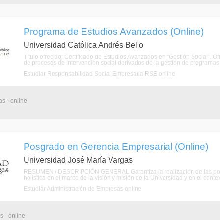
Programa de Estudios Avanzados (Online)
Universidad Católica Andrés Bello
Título ofrecido: Certificado de Estudios Avanzados en “Gestión Social”. O
de procesos de intervención social derivados de la gestión de programas so
Estudiar Responsabilidad Social Empresaria RSE online
s - online
Posgrado en Gerencia Empresarial (Online)
Universidad José María Vargas
RESUMEN / DESCRIPCIÓN GENERAL Garantiza la realización de las polític
holística en el marco de la visión y misión de la Universidad y en el contexto
Estudiar Administración de Empresas online
s - online