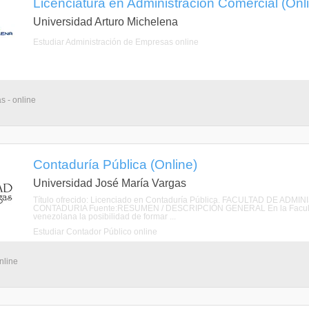
Licenciatura en Administración Comercial (Onl
Universidad Arturo Michelena
Estudiar Administración de Empresas online
s - online
Contaduría Pública (Online)
Universidad José María Vargas
Título ofrecido: Licenciado en Contaduría Pública. FACULTAD DE 
CONTADURIA Fuente:RESUMEN / DESCRIPCIÓN GENERAL En la Facultad de
venezolana la posibilidad de formar ...
Estudiar Contador Público online
nline