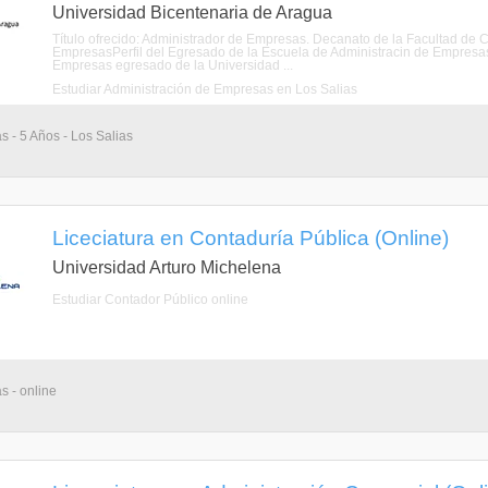
Universidad Bicentenaria de Aragua
Título ofrecido: Administrador de Empresas. Decanato de la Facultad de C
EmpresasPerfil del Egresado de la Escuela de Administracin de Empresas
Empresas egresado de la Universidad ...
Estudiar Administración de Empresas en Los Salias
s - 5 Años - Los Salias
Liceciatura en Contaduría Pública (Online)
Universidad Arturo Michelena
Estudiar Contador Público online
s - online