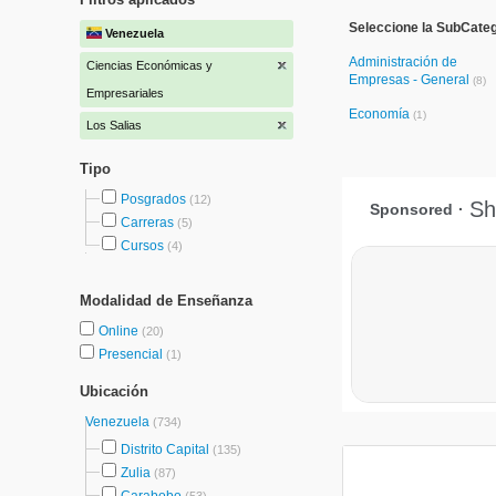
Seleccione la SubCate
Venezuela
Administración de
Ciencias Económicas y
Empresas - General
(8)
Empresariales
Economía
(1)
Los Salias
Tipo
Posgrados
(12)
Carreras
(5)
Cursos
(4)
Modalidad de Enseñanza
Online
(20)
Presencial
(1)
Ubicación
Venezuela
(734)
Distrito Capital
(135)
Zulia
(87)