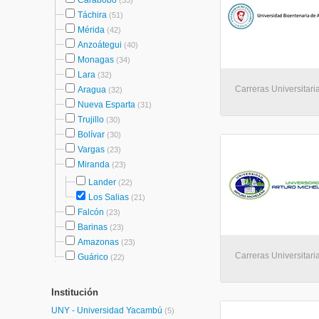
Carabobo
(53)
Táchira
(51)
Mérida
(42)
Anzoátegui
(40)
Monagas
(34)
Lara
(32)
Carreras Universitaria
Aragua
(32)
Nueva Esparta
(31)
Trujillo
(30)
Bolívar
(30)
Vargas
(23)
Miranda
(23)
Lander
(22)
Los Salias
(21)
Falcón
(23)
Barinas
(23)
Amazonas
(23)
Carreras Universitaria
Guárico
(22)
Institución
UNY - Universidad Yacambú
(5)