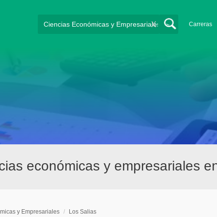
X
Carreras
cias económicas y empresariales en
micas y Empresariales
/
Los Salias