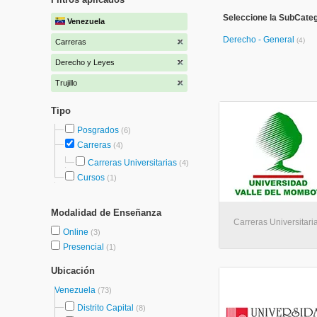
Seleccione la SubCate
Venezuela
Derecho - General
(4)
Carreras
Derecho y Leyes
Trujillo
Tipo
Posgrados
(6)
Carreras
(4)
Carreras Universitarias
(4)
Cursos
(1)
Modalidad de Enseñanza
Carreras Universitaria
Online
(3)
Presencial
(1)
Ubicación
Venezuela
(73)
Distrito Capital
(8)