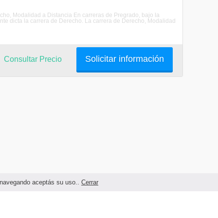
recho, Modalidad a Distancia En carreras de Pregrado, bajo la
nte dicta la carrera de Derecho. La carrera de Derecho, Modalidad
Solicitar información
Consultar Precio
as navegando aceptás su uso..
Cerrar