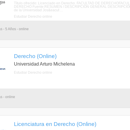
Título ofrecido: Licenciado en Derecho. FACULTAD DE DERECHOFA
DERECHO Fuente:RESUMEN / DESCRIPCIÓN GENERAL DESCRIPCIÓN La Fac
de la Universidad Jos&eacut ...
Estudiar Derecho online
s - 5 Años - online
Derecho (Online)
Universidad Arturo Michelena
Estudiar Derecho online
s - online
Licenciatura en Derecho (Online)