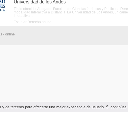
Universidad de los Andes
Título ofrecido: Abogado. Facultad de Ciencias Jurídicas y Políticas - De
modalidad Interactiva a Distancia, La Universidad de Los Andes, unicame
Interactiva ...
Estudiar Derecho online
s - online
ias y de terceros para ofrecerte una mejor experiencia de usuario. Si continú