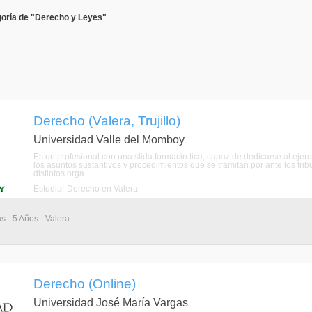
goría de "Derecho y Leyes"
Derecho (Valera, Trujillo)
Universidad Valle del Momboy
Es un profesional con una slida formacin tica, capaz de dedicarse al ejercic
los asuntos sustantivos y procedimientos que se tramitan por ante los tribu
distintos orga ...
Estudiar Derecho en Valera
s - 5 Años - Valera
Derecho (Online)
Universidad José María Vargas