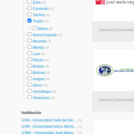
Zulia
(6)
Carabobo
(6)
Táchira
(5)
Trujillo
(4)
Valera
(4)
Carreras Universitaria
Nueva Esparta
(4)
Miranda
(4)
Mérida
(4)
Lara
(4)
Falcón
(4)
Bolívar
(4)
Barinas
(4)
Aragua
(4)
Apure
(4)
Anzoátegui
(4)
Amazonas
(4)
Carreras Universitaria
Institución
UVM - Universidad Valle del Momboy
(1)
UAM - Universidad Arturo Michelena
(1)
UJMV - Universidad José María Vargas
(1)