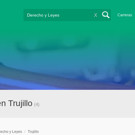
X
Carreras
 Trujillo
(4)
echo y Leyes
/
Trujillo