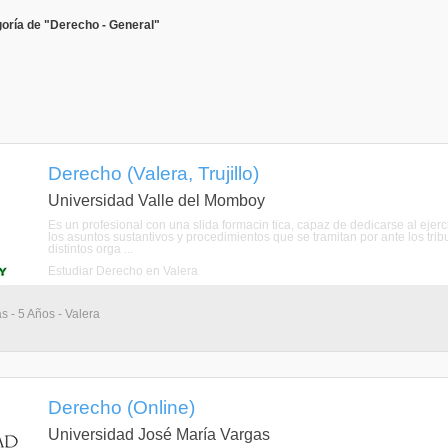
oría de "Derecho - General"
Derecho (Valera, Trujillo)
Universidad Valle del Momboy
Es un profesional con una slida formacin tica, capaz de dedicarse al ejercic
los asuntos sustantivos y procedimientos que se tramitan por ante los tribu
distintos orga ...
Estudiar Derecho en Valera
s - 5 Años - Valera
Derecho (Online)
Universidad José María Vargas