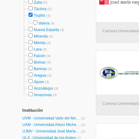
Zulia
(5)
Táchira
(5)
Trujillo
(4)
Valera
(4)
Nueva Esparta
(4)
Carreras Universitaria
Miranda
(4)
Mérida
(4)
Lara
(4)
Falcón
(4)
Bolívar
(4)
Barinas
(4)
Aragua
(4)
Apure
(4)
Anzoátegui
(4)
Amazonas
(4)
Carreras Universitaria
Institución
UVM - Universidad Valle del Momboy
(1)
UAM - Universidad Arturo Michelena
(1)
UJMV - Universidad José María Vargas
(1)
ULA - Universidad de los Andes
(1)