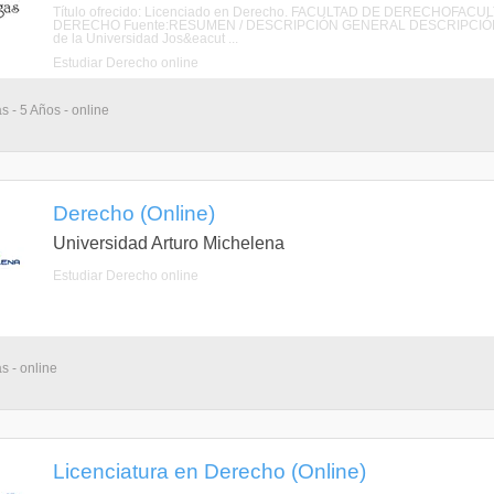
Título ofrecido: Licenciado en Derecho. FACULTAD DE DERECHOFA
DERECHO Fuente:RESUMEN / DESCRIPCIÓN GENERAL DESCRIPCIÓN La Fac
de la Universidad Jos&eacut ...
Estudiar Derecho online
s - 5 Años - online
Derecho (Online)
Universidad Arturo Michelena
Estudiar Derecho online
s - online
Licenciatura en Derecho (Online)