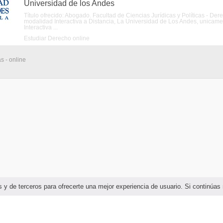
Universidad de los Andes
Título ofrecido: Abogado. Facultad de Ciencias Jurídicas y Políticas - De
modalidad Interactiva a Distancia, La Universidad de Los Andes, unicame
Interactiva ...
Estudiar Derecho online
s - online
ias y de terceros para ofrecerte una mejor experiencia de usuario. Si continú