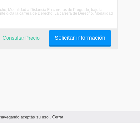
recho, Modalidad a Distancia En carreras de Pregrado, bajo la
nte dicta la carrera de Derecho. La carrera de Derecho, Modalidad
Solicitar información
Consultar Precio
as navegando aceptás su uso..
Cerrar