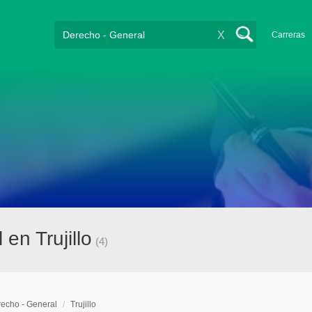
X
Carreras
en Trujillo
(4)
echo - General
/
Trujillo