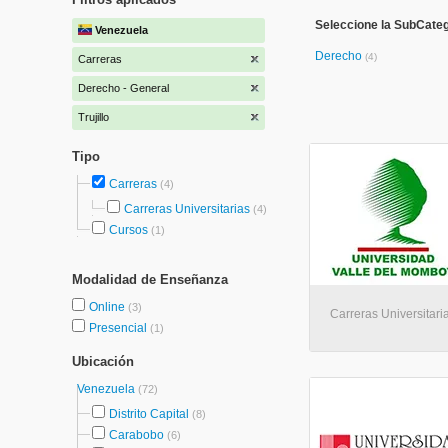
Seleccione la SubCateg
Venezuela
Derecho
(4)
Carreras
Derecho - General
Trujillo
Tipo
Carreras
(4)
Carreras Universitarias
(4)
Cursos
(1)
Modalidad de Enseñanza
Online
(3)
Carreras Universitaria
Presencial
(1)
Ubicación
Venezuela
(72)
Distrito Capital
(8)
Carabobo
(6)