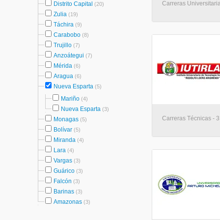
Carreras Universitari
Distrito Capital
(20)
Zulia
(19)
Táchira
(9)
Carabobo
(8)
Trujillo
(7)
Anzoátegui
(7)
Mérida
(6)
Aragua
(6)
Nueva Esparta
(5)
Mariño
(4)
Nueva Esparta
(3)
Carreras Técnicas - 3
Monagas
(5)
Bolívar
(5)
Miranda
(4)
Lara
(4)
Vargas
(3)
Guárico
(3)
Falcón
(3)
Barinas
(3)
Amazonas
(3)