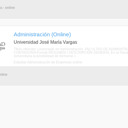
s - online
Administración (Online)
Universidad José María Vargas
Título ofrecido: Licenciado en Administración. FACULTAD DE ADMI
CONTADURIA Fuente:RESUMEN / DESCRIPCIÓN GENERAL En la Facultad de
venezolana la posibilidad de formarse c ...
Estudiar Administración de Empresas online
nline