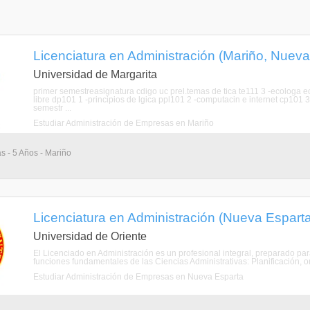
Licenciatura en Administración (Mariño, Nueva
Universidad de Margarita
primer semestreasignatura cdigo uc prel.temas de tica te111 3 -ecologa ec
libre dp101 1 -principios de lgica ppl101 2 -computacin e internet cp10
semestr ...
Estudiar Administración de Empresas en Mariño
as - 5 Años - Mariño
Licenciatura en Administración (Nueva Espart
Universidad de Oriente
El Licenciado en Administración es un profesional integral, preparado par
funciones fundamentales de las Ciencias Administrativas: Planificación, org
Estudiar Administración de Empresas en Nueva Esparta