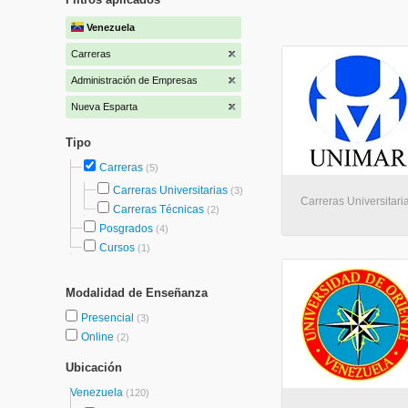
Venezuela
Carreras
Administración de Empresas
Nueva Esparta
Tipo
Carreras
(5)
Carreras Universitarias
(3)
Carreras Universitari
Carreras Técnicas
(2)
Posgrados
(4)
Cursos
(1)
Modalidad de Enseñanza
Presencial
(3)
Online
(2)
Ubicación
Venezuela
(120)