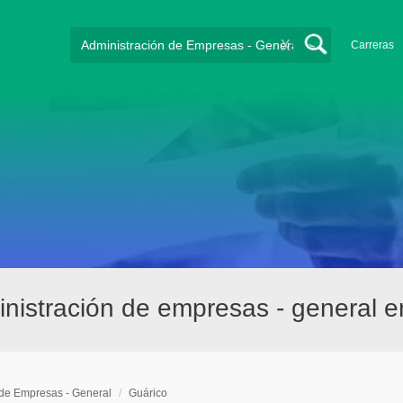
X
Carreras
nistración de empresas - general e
 de Empresas - General
/
Guárico