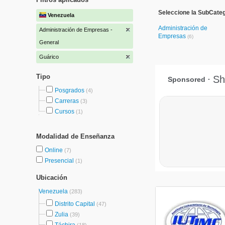
Seleccione la SubCateg
Venezuela
Administración de
Administración de Empresas -
Empresas
(6)
General
Guárico
Tipo
Posgrados
(4)
Carreras
(3)
Cursos
(1)
Modalidad de Enseñanza
Online
(7)
Presencial
(1)
Ubicación
Venezuela
(283)
Distrito Capital
(47)
Zulia
(39)