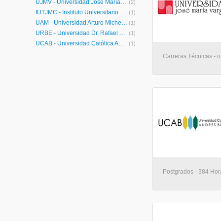
UJMV - Universidad José María Vargas
(2)
IUTJMC - Instituto Universitario de Tecnología José María Carreño
(1)
UAM - Universidad Arturo Michelena
(1)
URBE - Universidad Dr. Rafael Belloso Chacín
(1)
UCAB - Universidad Católica Andrés Bello
(1)
Carreras Técnicas - o
Postgrados - 384 Hora