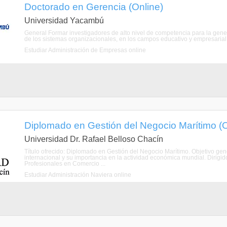
Doctorado en Gerencia (Online)
Universidad Yacambú
General Formar investigadores de alto nivel de competencia para la gene
de los sistemas organizacionales, en los campos educativo y empresarial, p
Estudiar Administración de Empresas online
Diplomado en Gestión del Negocio Marítimo (O
Universidad Dr. Rafael Belloso Chacín
Título ofrecido: Diplomado en Gestión del Negocio Marítimo. Objetivo gene
internacional y su importancia en la actividad económica mundial. Dirig
Profesionales en Comercio ...
Estudiar Administración Naviera online