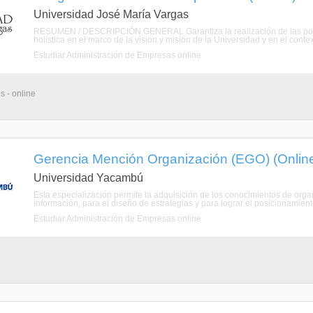
Universidad José María Vargas
RESUMEN / DESCRIPCIÓN GENERAL Garantiza la realización de las polític
holística en el marco de la visión y misión de la Universidad y en el contexto
Estudiar Administración de Empresas online
s - online
Gerencia Mención Organización (EGO) (Onlin
Universidad Yacambú
Esta especialización permite la adquisición de los conocimientos de or
información, para el diseño de estrategias y para lograr el posicionamien
Estudiar Administración de Empresas online