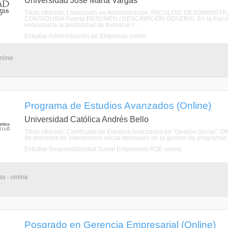
Universidad José María Vargas
Título ofrecido: Licenciado en Administración. FACULTAD DE ADMI
CONTADURIA Fuente:RESUMEN / DESCRIPCIÓN GENERAL En la Facultad de
venezolana la posibilidad de formarse c ...
Estudiar Administración de Empresas online
nline
Programa de Estudios Avanzados (Online)
Universidad Católica Andrés Bello
Título ofrecido: Certificado de Estudios Avanzados en “Gestión Social”. O
de procesos de intervención social derivados de la gestión de programas so
Estudiar Responsabilidad Social Empresaria RSE online
s - online
Posgrado en Gerencia Empresarial (Online)