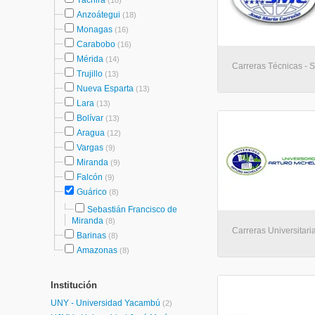
Táchira
(18)
Anzoátegui
(18)
Monagas
(16)
Carabobo
(16)
Mérida
(14)
Carreras Técnicas - 
Trujillo
(13)
Nueva Esparta
(13)
Lara
(13)
Bolívar
(13)
Aragua
(12)
Vargas
(9)
Miranda
(9)
Falcón
(9)
Guárico
(8)
Sebastián Francisco de
Miranda
(8)
Carreras Universitaria
Barinas
(8)
Amazonas
(8)
Institución
UNY - Universidad Yacambú
(2)