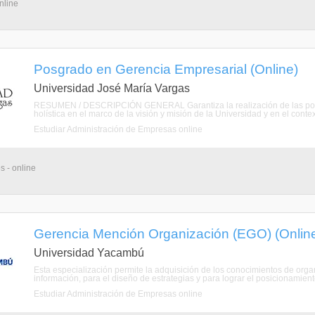
nline
Posgrado en Gerencia Empresarial (Online)
Universidad José María Vargas
RESUMEN / DESCRIPCIÓN GENERAL Garantiza la realización de las polític
holística en el marco de la visión y misión de la Universidad y en el contexto
Estudiar Administración de Empresas online
s - online
Gerencia Mención Organización (EGO) (Onlin
Universidad Yacambú
Esta especialización permite la adquisición de los conocimientos de or
información, para el diseño de estrategias y para lograr el posicionamien
Estudiar Administración de Empresas online