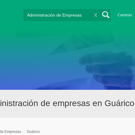
X
Carreras
nistración de empresas en Guárico
 de Empresas
/
Guárico