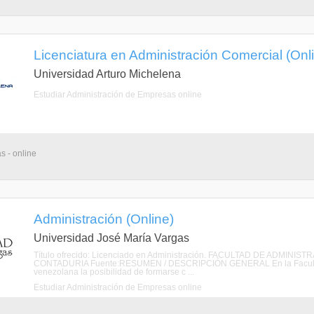
Licenciatura en Administración Comercial (Onl
Universidad Arturo Michelena
Estudiar Administración de Empresas online
s - online
Administración (Online)
Universidad José María Vargas
Título ofrecido: Licenciado en Administración. FACULTAD DE ADMI
CONTADURIA Fuente:RESUMEN / DESCRIPCIÓN GENERAL En la Facultad de
venezolana la posibilidad de formarse c ...
Estudiar Administración de Empresas online