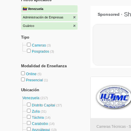
Venezuela
Administración de Empresas
Guárico
Tipo
Carreras
(3)
Posgrados
(3)
Modalidad de Enseñanza
Online
(5)
Presencial
(1)
Ubicación
Venezuela
(217)
Distrito Capital
(37)
Zulia
(31)
Táchira
(14)
Carabobo
(14)
Carreras Técnicas - 
Anzoátegui
(13)