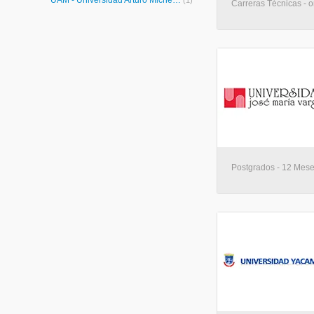
UAM - Universidad Arturo Michelena
(1)
Carreras Técnicas - o
Postgrados - 12 Mese