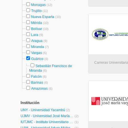
Monagas
(12)
Trujillo
(11)
Nueva Esparta
(10)
Mérida
(10)
Bolívar
(10)
Lara
(9)
Aragua
(9)
Miranda
(7)
Vargas
(6)
Guárico
(6)
Carreras Universitaria
Sebastián Francisco de
Miranda
(6)
Falcón
(6)
Barinas
(6)
Amazonas
(6)
Institución
UNY - Universidad Yacambú
(2)
UJMV - Universidad José María Vargas
(2)
IUTJMC - Instituto Universitario de Tecnología José María Carreño
(1)