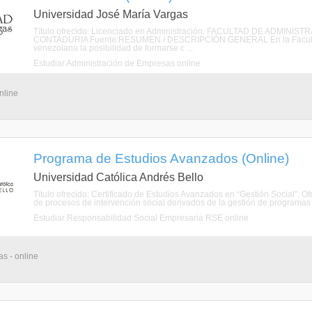
Universidad José María Vargas
Título ofrecido: Licenciado en Administración. FACULTAD DE ADMI
CONTADURIA Fuente:RESUMEN / DESCRIPCIÓN GENERAL En la Facultad de
venezolana la posibilidad de formarse c ...
Estudiar Administración de Empresas online
nline
Programa de Estudios Avanzados (Online)
Universidad Católica Andrés Bello
Título ofrecido: Certificado de Estudios Avanzados en “Gestión Social”. O
de procesos de intervención social derivados de la gestión de programas so
Estudiar Responsabilidad Social Empresaria RSE online
s - online