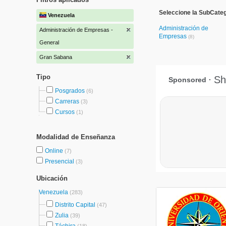
Seleccione la SubCateg
Venezuela
Administración de
Administración de Empresas -
Empresas
(8)
General
Gran Sabana
Tipo
Posgrados
(6)
Carreras
(3)
Cursos
(1)
Modalidad de Enseñanza
Online
(7)
Presencial
(3)
Ubicación
Venezuela
(283)
Distrito Capital
(47)
Zulia
(39)