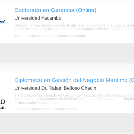
Doctorado en Gerencia (Online)
Universidad Yacambú
General Formar investigadores de alto nivel de competencia para la gene
de los sistemas organizacionales, en los campos educativo y empresarial, p
Estudiar Administración de Empresas online
Diplomado en Gestión del Negocio Marítimo (O
Universidad Dr. Rafael Belloso Chacín
Título ofrecido: Diplomado en Gestión del Negocio Marítimo. Objetivo gene
internacional y su importancia en la actividad económica mundial. Dirig
Profesionales en Comercio ...
Estudiar Administración Naviera online