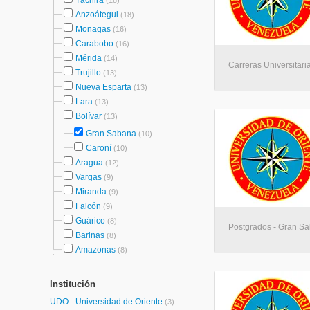
Táchira
(18)
Anzoátegui
(18)
Monagas
(16)
Carabobo
(16)
Mérida
(14)
Carreras Universitar
Trujillo
(13)
Nueva Esparta
(13)
Lara
(13)
Bolívar
(13)
Gran Sabana
(10)
Caroní
(10)
Aragua
(12)
Vargas
(9)
Miranda
(9)
Falcón
(9)
Guárico
(8)
Postgrados - Gran S
Barinas
(8)
Amazonas
(8)
Institución
UDO - Universidad de Oriente
(3)