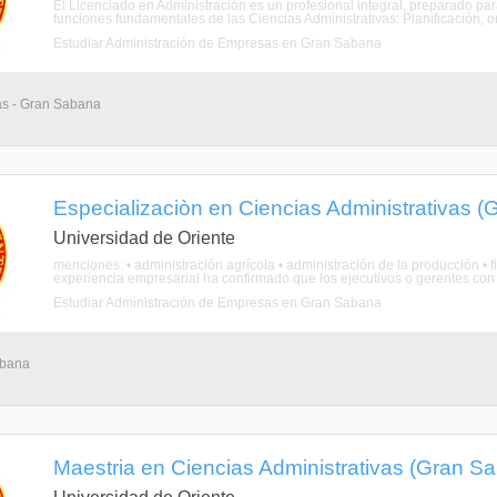
El Licenciado en Administración es un profesional integral, preparado par
funciones fundamentales de las Ciencias Administrativas: Planificación, org
Estudiar Administración de Empresas en Gran Sabana
ias - Gran Sabana
Especializaciòn en Ciencias Administrativas (
Universidad de Oriente
menciones: • administración agrícola • administración de la producción •
experiencia empresarial ha confirmado que los ejecutivos o gerentes con 
Estudiar Administración de Empresas en Gran Sabana
abana
Maestria en Ciencias Administrativas (Gran Sa