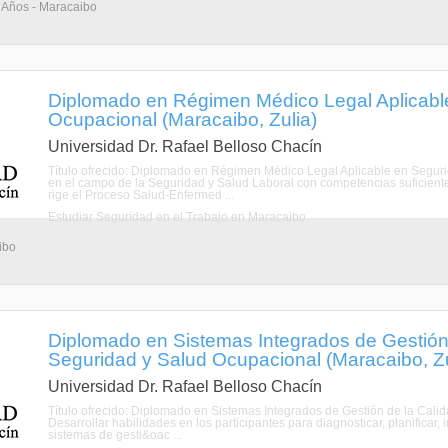
3 Años - Maracaibo
Diplomado en Régimen Médico Legal Aplicabl
Ocupacional (Maracaibo, Zulia)
Universidad Dr. Rafael Belloso Chacín
Título ofrecido: Diplomado en Régimen Médico Legal Aplicable en Seguri
en el campo de la Seguridad y Salud Laboral con competencias suficien
rige el Proceso Salud-Enfermed ...
Estudiar Seguridad en el Trabajo en Maracaibo
ibo
Diplomado en Sistemas Integrados de Gestión 
Seguridad y Salud Ocupacional (Maracaibo, Zu
Universidad Dr. Rafael Belloso Chacín
Título ofrecido: Diplomado en Sistemas Integrados de Gestión de la Cali
Desarrollar habilidades en los participantes para diagnosticar, planificar,
sistemas de gesti&oac ...