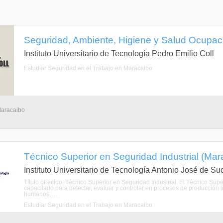
Seguridad, Ambiente, Higiene y Salud Ocupaci
Instituto Universitario de Tecnología Pedro Emilio Coll
Estudiar Seguridad en el Trabajo en Maracaibo
Maracaibo
Técnico Superior en Seguridad Industrial (Mara
Instituto Universitario de Tecnología Antonio José de Su
Título ofrecido: Técnico Superior en Seguridad Industrial. El Técnico Supe
capacitado para detectar, evaluar y controlar en procesos de producción i
humanos, ...
Estudiar Seguridad en el Trabajo en Maracaibo