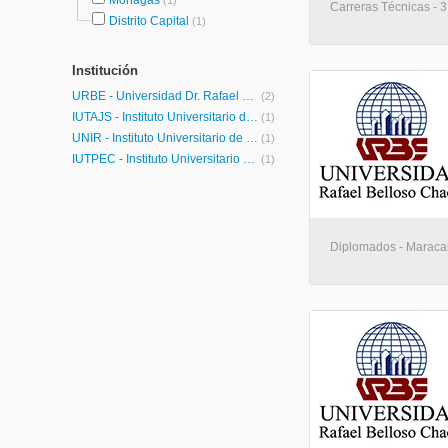
Monagas
(1)
Carreras Técnicas - 
Distrito Capital
(1)
Institución
URBE - Universidad Dr. Rafael Belloso Chacín
(2)
IUTAJS - Instituto Universitario de Tecnología Antonio José de Sucre
(1)
UNIR - Instituto Universitario de Tecnología READIC
(1)
IUTPEC - Instituto Universitario de Tecnología Pedro Emilio Coll
(1)
Diplomados - Maraca