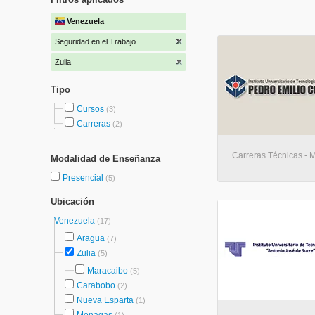
Venezuela
Seguridad en el Trabajo
Zulia
Tipo
Cursos
(3)
Carreras
(2)
Carreras Técnicas - 
Modalidad de Enseñanza
Presencial
(5)
Ubicación
Venezuela
(17)
Aragua
(7)
Zulia
(5)
Maracaibo
(5)
Carabobo
(2)
Nueva Esparta
(1)