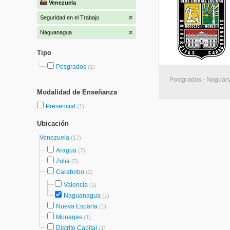
Venezuela
Seguridad en el Trabajo
Naguanagua
Tipo
Posgrados
(1)
Postgrados - Nagua
Modalidad de Enseñanza
Presencial
(1)
Ubicación
Venezuela
(17)
Aragua
(7)
Zulia
(5)
Carabobo
(2)
Valencia
(1)
Naguanagua
(1)
Nueva Esparta
(1)
Monagas
(1)
Distrito Capital
(1)