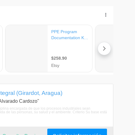
tegral (Girardot, Aragua)
a Alvarado Cardozo"
sciplina encargada de que los procesos industriales sean
da de las personas, su salud y el ambiente. Criterio Su base está