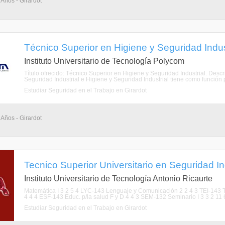
 Años - Girardot
Técnico Superior en Higiene y Seguridad Indust
Instituto Universitario de Tecnología Polycom
Título ofrecido: Técnico Superior en Higiene y Seguridad Industrial. Descr
Seguridad Industrial e Higiene y Seguridad Industrial tiene como función pri
Estudiar Seguridad en el Trabajo en Girardot
 Años - Girardot
Tecnico Superior Universitario en Seguridad Ind
Instituto Universitario de Tecnología Antonio Ricaurte
Matemática I 3 2 5 4 LYC-143 Lenguaje y Comunicación 2 2 4 3 TEI-143 Té
4 4 4 ESF-143 Educ. p/la salud F y D 4 4 3 SEM-132 Seminario I 3 3 2 11 6 
Estudiar Seguridad en el Trabajo en Girardot