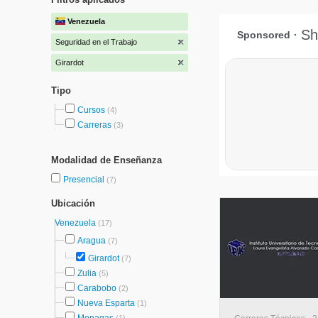
Venezuela
Seguridad en el Trabajo
Girardot
Tipo
Cursos
(4)
Carreras
(3)
Modalidad de Enseñanza
Presencial
(7)
Ubicación
Venezuela
(17)
Aragua
(7)
Girardot
(7)
Zulia
(5)
Carabobo
(2)
Nueva Esparta
(1)