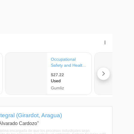
tegral (Girardot, Aragua)
a Alvarado Cardozo"
sciplina encargada de que los procesos industriales sean