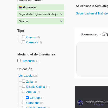
Seleccione la SubCateg
Venezuela
Seguridad en el Trabaj
Seguridad e Higiene en el trabajo
Girardot
Tipo
Cursos
(4)
Carreras
(3)
Modalidad de Enseñanza
Presencial
(7)
Ubicación
Venezuela
(26)
Zulia
(8)
Distrito Capital
(7)
Aragua
(7)
Girardot
(7)
Carabobo
(2)