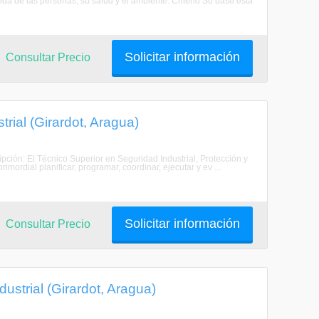
da de las personas, su salud y el ambiente. Criterio Su base está
Solicitar información
Consultar Precio
rial (Girardot, Aragua)
ipción: El Técnico Superior en Seguridad Industrial, Protección y
mordial planificar, programar, coordinar, ejecutar y ev ...
Solicitar información
Consultar Precio
ustrial (Girardot, Aragua)