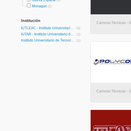
Nueva Esparta
(1)
Monagas
(1)
Institución
Carreras Técnicas - 3
IUTLEAC - Instituto Universitario de Tecnología "Laura Evangelista Alvarado Cardozo"
(5)
IUTAR - Instituto Universitario de Tecnología Antonio Ricaurte
(1)
Instituto Universitario de Tecnología Polycom
(1)
Carreras Técnicas - 3