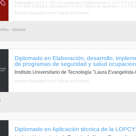
Matemática I 3 2 5 4 LYC-143 Lenguaje y Comunicación 2 2 4 3 TEI-143 Té
4 4 4 ESF-143 Educ. p/la salud F y D 4 4 3 SEM-132 Seminario I 3 3 2 11 6 
Estudiar Seguridad en el Trabajo en Girardot
 Años - Girardot
Diplomado en Elaboración, desarrollo, implem
de programas de seguridad y salud ocupaciona
Instituto Universitario de Tecnología "Laura Evangelist
Estudiar Seguridad en el Trabajo en Girardot
t
Diplomado en Aplicación técnica de la LOPCY