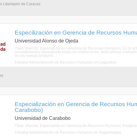
io Libertador de Caracas
Especilización en Gerencia de Recursos Human
Universidad Alonso de Ojeda
Título ofrecido: Especialista en Gerencia de Recursos Humanos. En la ac
procedimientos laboralesde todas las instituciones, tanto pblicas comopri
en los nuevas tendenci ...
Estudiar Administración de Recursos Humanos en Lagunillas
as
Especialización en Gerencia de Recursos H
Carabobo)
Universidad de Carabobo
Título ofrecido: Especialista en Gerencia de Recursos Humanos. Postgra
Estudiar Administración de Recursos Humanos en Naguanagua