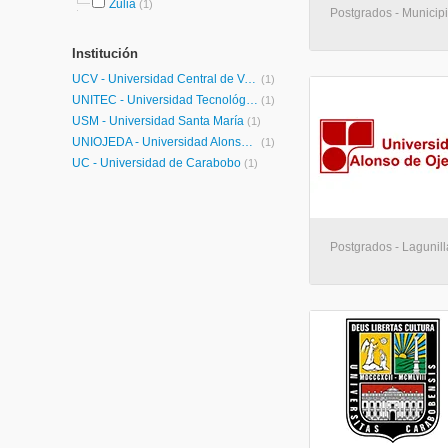
Zulia
(1)
Postgrados - Municip
Institución
UCV - Universidad Central de Venezuela
(1)
UNITEC - Universidad Tecnológica del Centro
(1)
USM - Universidad Santa María
(1)
UNIOJEDA - Universidad Alonso de Ojeda
(1)
UC - Universidad de Carabobo
(1)
Postgrados - Lagunill