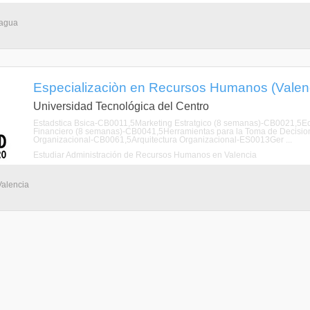
nagua
Especializaciòn en Recursos Humanos (Valen
Universidad Tecnológica del Centro
Estadstica Bsica-CB0011,5Marketing Estratgico (8 semanas)-CB0021,5E
Financiero (8 semanas)-CB0041,5Herramientas para la Toma de Decisi
Organizacional-CB0061,5Arquitectura Organizacional-ES0013Ger ...
Estudiar Administración de Recursos Humanos en Valencia
Valencia