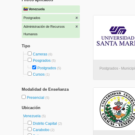
Venezuela
Postgrados
Administración de Recursos
Humanos
Tipo
Carreras
(6)
Posgrados
(5)
Postgrados
(5)
Postgrados - Municip
Cursos
(1)
Modalidad de Enseñanza
Presencial
(5)
Ubicación
Venezuela
(5)
Distrito Capital
(2)
Carabobo
(2)