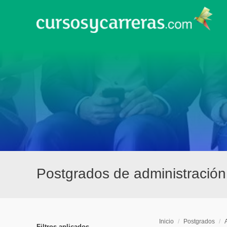
Postgrados de administració
Inicio
/
Postgrados
/
Filtros aplicados