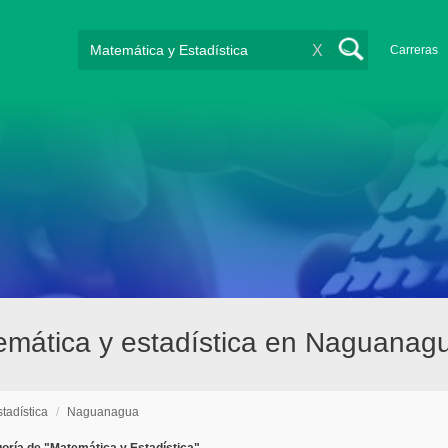
X
Carreras
mática y estadística en Naguanag
tadística
/
Naguanagua