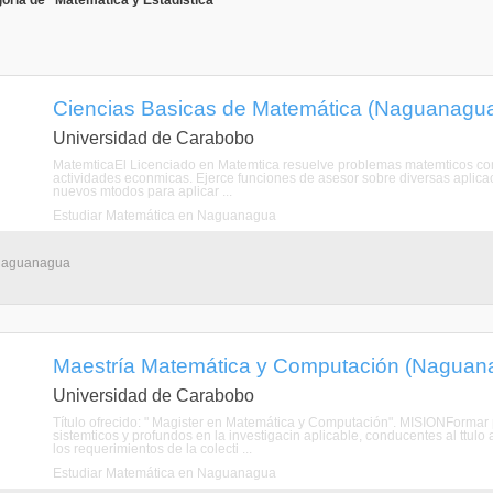
oría de "Matemática y Estadística"
Ciencias Basicas de Matemática (Naguanagu
Universidad de Carabobo
MatemticaEl Licenciado en Matemtica resuelve problemas matemticos compl
actividades econmicas. Ejerce funciones de asesor sobre diversas aplicac
nuevos mtodos para aplicar ...
Estudiar Matemática en Naguanagua
 Naguanagua
Maestría Matemática y Computación (Naguan
Universidad de Carabobo
Título ofrecido: " Magister en Matemática y Computación". MISIONFormar p
sistemticos y profundos en la investigacin aplicable, conducentes al tt
los requerimientos de la colecti ...
Estudiar Matemática en Naguanagua