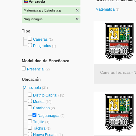
Seleccione la SubCateg
Venezuela
Matemática
(2)
Matemática y Estadística
Naguanagua
Tipo
Carreras
(1)
Posgrados
(1)
Modalidad de Enseñanza
Presencial
(2)
Carreras Técnicas -
Ubicación
Venezuela
(31)
Distrito Capital
(15)
Mérida
(10)
Carabobo
(2)
Naguanagua
(2)
Trujillo
(1)
Táchira
(1)
Nueva Esparta
(1)