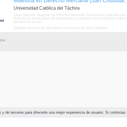
Maestria en Derecho Mercantil (San Cristóbal,
Universidad Católica del Táchira
Título ofrecido: Magister en Derecho Mercantil. Presentacin Esta Maestra 
Derecho la oportunidad de profundizar y actualizar conocimientos sobre 
de conocer las nu ...
Estudiar Derecho de Mercados Financieros en San Cristóbal
óbal
ias y de terceros para ofrecerte una mejor experiencia de usuario. Si continú