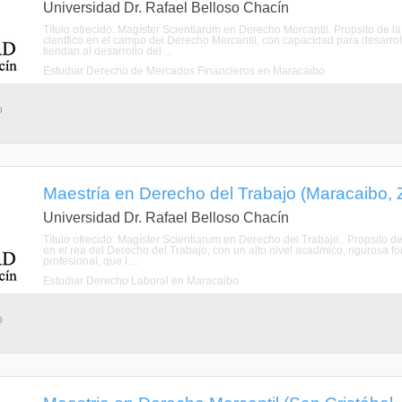
Universidad Dr. Rafael Belloso Chacín
Título ofrecido: Magíster Scientiarum en Derecho Mercantil. Propsito de 
cientfico en el campo del Derecho Mercantil, con capacidad para desarroll
tiendan al desarrollo del ...
Estudiar Derecho de Mercados Financieros en Maracaibo
o
Maestría en Derecho del Trabajo (Maracaibo, Z
Universidad Dr. Rafael Belloso Chacín
Título ofrecido: Magíster Scientiarum en Derecho del Trabajo.. Propsito de
en el rea del Derecho del Trabajo, con un alto nivel acadmico, rigurosa fo
profesional, que l ...
Estudiar Derecho Laboral en Maracaibo
o