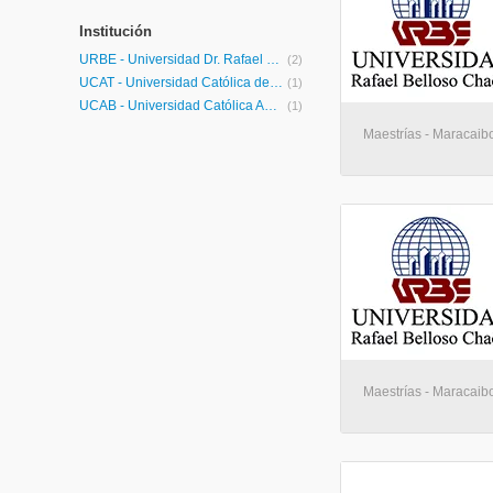
Institución
URBE - Universidad Dr. Rafael Belloso Chacín
(2)
UCAT - Universidad Católica del Táchira
(1)
UCAB - Universidad Católica Andrés Bello
(1)
Maestrías - Maracaib
Maestrías - Maracaib