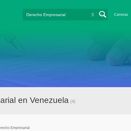
X
Carreras
arial en Venezuela
(4)
recho Empresarial