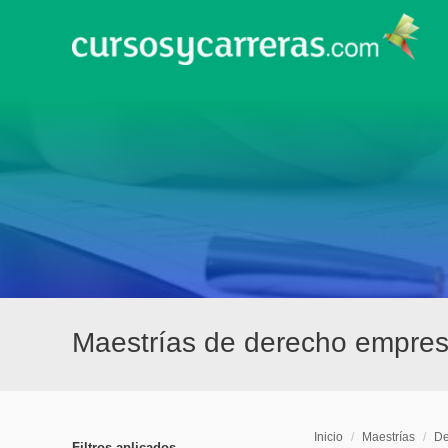
Maestrías de derecho empres
Inicio
/
Maestrías
/
De
Filtros aplicados