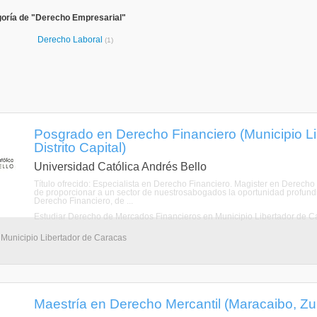
goría de "Derecho Empresarial"
Derecho Laboral
(1)
Posgrado en Derecho Financiero (Municipio Li
Distrito Capital)
Universidad Católica Andrés Bello
Título ofrecido: Especialista en Derecho Financiero. Magister en Derecho
de proporcionar a un sector de nuestrosabogados la oportunidad profundi
Derecho Financiero, de ...
Estudiar Derecho de Mercados Financieros en Municipio Libertador de C
 Municipio Libertador de Caracas
Maestría en Derecho Mercantil (Maracaibo, Zul