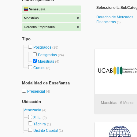
Seleccione la SubCate
Venezuela
Derecho de Mercados
Maestrías
Financieros
(3)
Derecho Empresarial
Tipo
Posgrados
(28)
Postgrados
(24)
Maestrías
(4)
Cursos
(8)
Modalidad de Enseñanza
Presencial
(4)
Ubicación
Maestrías - 6 Meses -
Venezuela
(4)
Zulia
(2)
Táchira
(1)
Distrito Capital
(1)