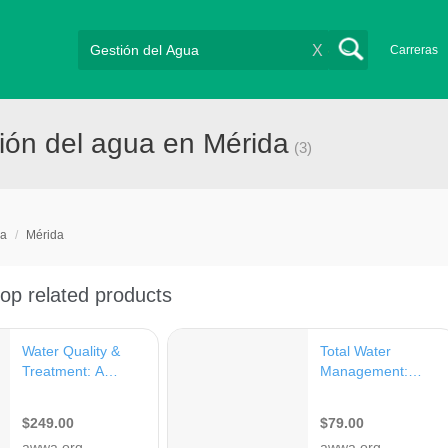
X
Carreras
ión del agua en Mérida
(3)
ua
/
Mérida