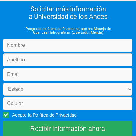
Solicitar más información
a Universidad de los Andes
Posgrado de Ciencias Forestales, opción: Manejo de
Cuencas Hidrográficas (Libertador, Mérida)
Acepto la
Política de Privacidad