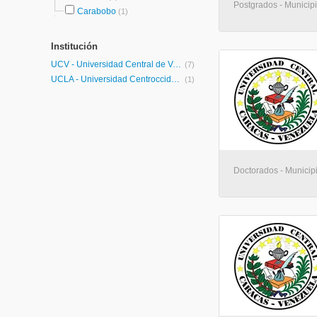
Postgrados - Municip
Carabobo
(1)
Institución
UCV - Universidad Central de Venezuela
(7)
UCLA - Universidad Centroccidental Lisandro Alvarado
(1)
Doctorados - Municip