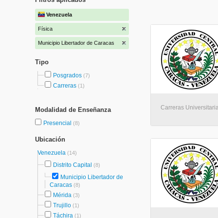
Venezuela
Física
Municipio Libertador de Caracas
Tipo
Posgrados
(7)
Carreras
(1)
Carreras Universitari
Modalidad de Enseñanza
Presencial
(8)
Ubicación
Venezuela
(14)
Distrito Capital
(8)
Municipio Libertador de
Caracas
(8)
Mérida
(3)
Trujillo
(1)
Táchira
(1)