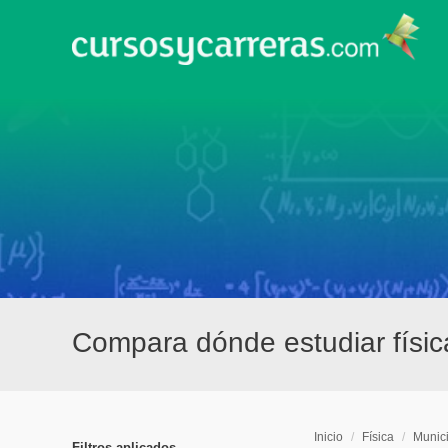
Compara dónde estudiar físic
Inicio
/
Física
/
Munici
Filtros aplicados