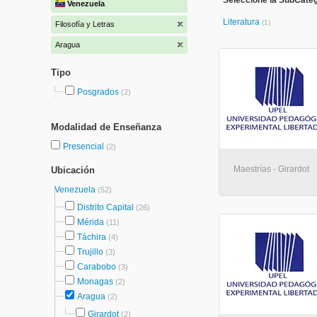
Seleccione la SubCatego
Venezuela
Literatura
(1)
Filosofía y Letras
Aragua
Tipo
Posgrados
(2)
Modalidad de Enseñanza
Presencial
(2)
Maestrías - Girardot
Ubicación
Venezuela
(52)
Distrito Capital
(26)
Mérida
(11)
Táchira
(4)
Trujillo
(3)
Carabobo
(3)
Monagas
(2)
Aragua
(2)
Girardot
(2)