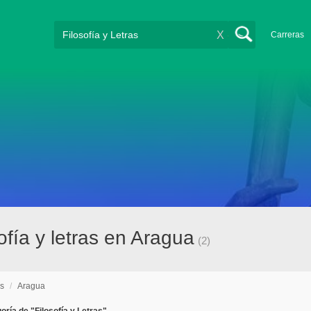
X
Carreras
fía y letras en Aragua
(2)
as
/
Aragua