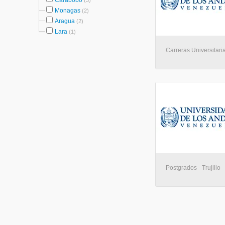
Carabobo
(3)
Monagas
(2)
Aragua
(2)
Lara
(1)
Carreras Universitarias
Postgrados - Trujillo