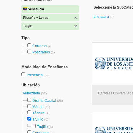
Seleccione la SubCatego
Venezuela
Literatura
(2)
Filosofía y Letras
Trujillo
Tipo
Carreras
(2)
Posgrados
(1)
Modalidad de Enseñanza
Presencial
(3)
Ubicación
Venezuela
Carreras Universitarias
(52)
Distrito Capital
(26)
Mérida
(11)
Táchira
(4)
Trujillo
(3)
Trujillo
(3)