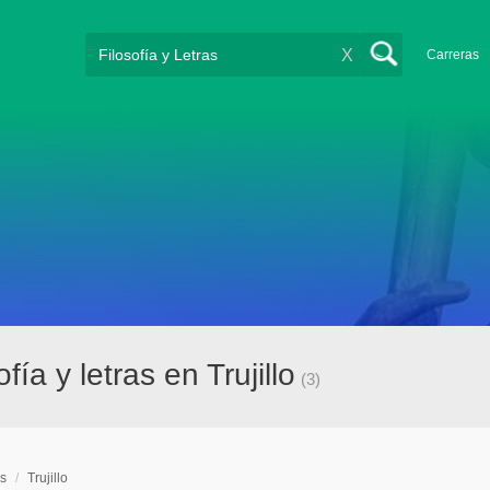
X
Carreras
ía y letras en Trujillo
(3)
as
/
Trujillo