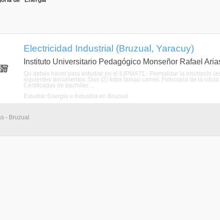
oría de "Energía"
Electricidad Industrial (Bruzual, Yaracuy)
Instituto Universitario Pedagógico Monseñor Rafael Ari
Qu debes hacer para estudiar en el IUPMA?1.- Formalizar la inscripcin (es
siguientes documentos: Dos (2) fotos tamao carnet. Fotocopia de la cdula 
Certificadas de bachiller ...
Estudiar Energía e Industria en Bruzual
as - Bruzual