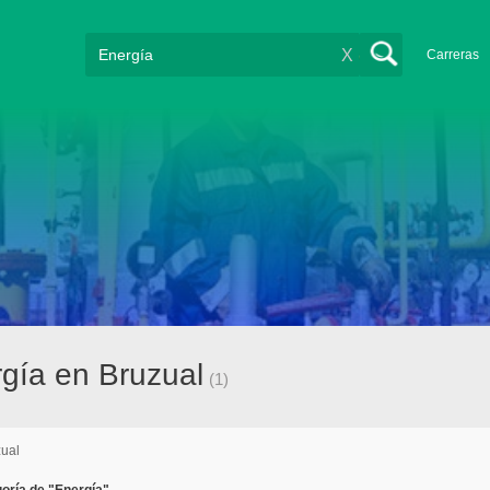
X
Carreras
gía en Bruzual
(1)
ual