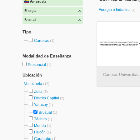
Seleccione la SubCateg
Venezuela
Energía e Industria
(1)
Energía
Bruzual
Tipo
Carreras
(1)
Modalidad de Enseñanza
Presencial
(1)
Carreras Universitari
Ubicación
Venezuela
(12)
Zulia
(3)
Distrito Capital
(3)
Yaracuy
(1)
Bruzual
(1)
Táchira
(1)
Mérida
(1)
Falcón
(1)
Carabobo
(1)